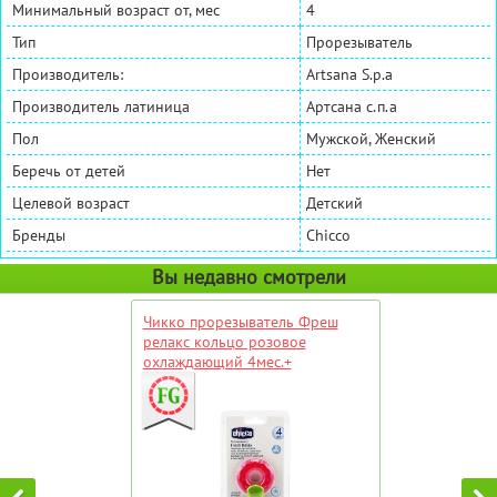
Минимальный возраст от, мес
4
Тип
Прорезыватель
Производитель:
Artsana S.p.a
Производитель латиница
Артсана с.п.а
Пол
Мужской, Женский
Беречь от детей
Нет
Целевой возраст
Детский
Бренды
Chicco
Вы недавно смотрели
Чикко прорезыватель Фреш
релакс кольцо розовое
охлаждающий 4мес.+