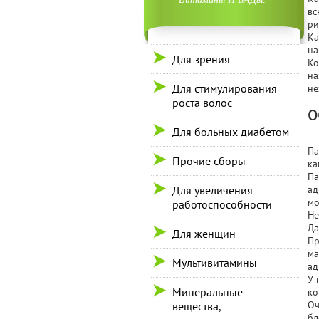
вс
ри
Ка
на
Для зрения
Ко
на
Для стимулирования
не
роста волос
О
Для больных диабетом
Па
Прочие сборы
ка
Па
Для увеличения
ад
мо
работоспособности
Не
Да
Для женщин
Пр
ма
Мультивитамины
ад
У 
Минеральные
ко
Оч
вещества,
бл