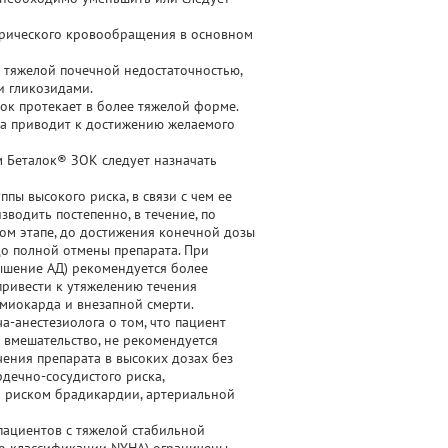
рического кровообращения в основном
 тяжелой почечной недостаточностью,
и гликозидами.
к протекает в более тяжелой форме.
да приводит к достижению желаемого
 Беталок® ЗОК следует назначать
пы высокого риска, в связи с чем ее
зводить постепенно, в течение, по
дом этапе, до достижения конечной дозы
 до полной отмены препарата. При
ышение АД) рекомендуется более
привести к утяжелению течения
миокарда и внезапной смерти.
а-анестезиолога о том, что пациент
 вмешательство, не рекомендуется
ения препарата в высоких дозах без
дечно-сосудистого риска,
 риском брадикардии, артериальной
пациентов с тяжелой стабильной