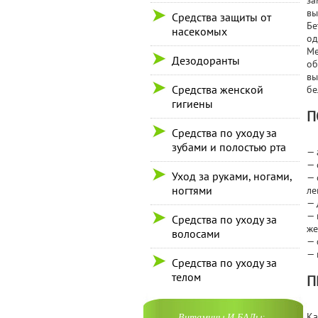
за
вы
Средства защиты от
Бе
насекомых
од
Ме
Дезодоранты
об
вы
Средства женской
бе
гигиены
П
Средства по уходу за
зубами и полостью рта
— 
— 
Уход за руками, ногами,
— 
ногтями
ле
— 
— 
Средства по уходу за
же
волосами
— 
— 
Средства по уходу за
телом
П
Ка
Витамины И БАДы: