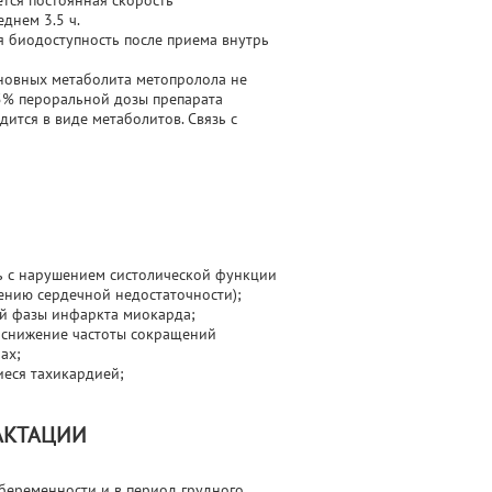
ется постоянная скорость
еднем 3.5 ч.
я биодоступность после приема внутрь
сновных метаболита метопролола не
5% пероральной дозы препарата
дится в виде метаболитов. Связь с
ь с нарушением систолической функции
чению сердечной недостаточности);
ой фазы инфаркта миокарда;
 снижение частоты сокращений
ах;
еся тахикардией;
АКТАЦИИ
 беременности и в период грудного