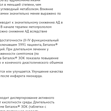
ю бета2-адреномиметиками
л в меньшей степени, чем
 углеводный метаболизм. Влияние
икемии значительно менее выражено по
иводит к значительному снижению АД в
е. В начале терапии метопрололом
ожно снижение АД вследствие
остаточности (II-IV функциональный
включавшем 3991 пациента, Беталок®
ий. При длительном лечении у
аженности симптомов (по
та Беталок® ЗОК показала повышение
о и конечного диастолического объемов
ся или улучшается. Улучшение качества
 после инфаркта миокарда.
сходит диспергирование активного
т кислотности среды. Длительность
ме Беталок® ЗОК (таблетки с