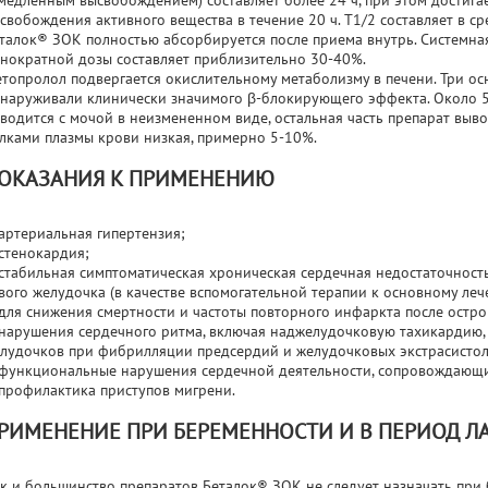
медленным высвобождением) составляет более 24 ч, при этом достига
свобождения активного вещества в течение 20 ч. T1/2 составляет в ср
талок® ЗОК полностью абсорбируется после приема внутрь. Системна
нократной дозы составляет приблизительно 30-40%.
топролол подвергается окислительному метаболизму в печени. Три о
наруживали клинически значимого β-блокирующего эффекта. Около 
водится с мочой в неизмененном виде, остальная часть препарат выво
лками плазмы крови низкая, примерно 5-10%.
ОКАЗАНИЯ К ПРИМЕНЕНИЮ
артериальная гипертензия;
стенокардия;
стабильная симптоматическая хроническая сердечная недостаточност
вого желудочка (в качестве вспомогательной терапии к основному ле
для снижения смертности и частоты повторного инфаркта после остр
нарушения сердечного ритма, включая наджелудочковую тахикардию,
лудочков при фибрилляции предсердий и желудочковых экстрасистол
функциональные нарушения сердечной деятельности, сопровождающи
профилактика приступов мигрени.
РИМЕНЕНИЕ ПРИ БЕРЕМЕННОСТИ И В ПЕРИОД Л
к и большинство препаратов Беталок® ЗОК не следует назначать при