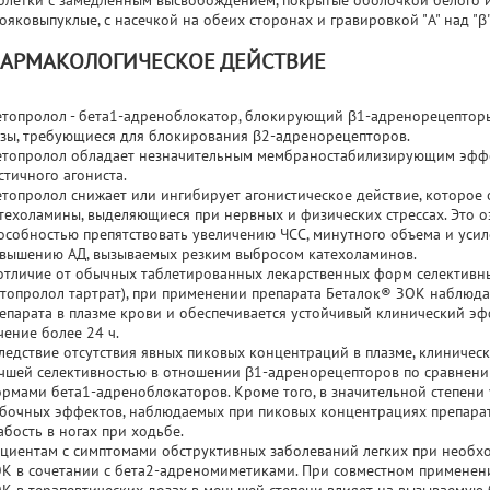
блетки с замедленным высвобождением, покрытые оболочкой белого ил
ояковыпуклые, с насечкой на обеих сторонах и гравировкой "A" над "β
АРМАКОЛОГИЧЕСКОЕ ДЕЙСТВИЕ
топролол - бета1-адреноблокатор, блокирующий β1-адренорецепторы
зы, требующиеся для блокирования β2-адренорецепторов.
топролол обладает незначительным мембраностабилизирующим эффек
стичного агониста.
топролол снижает или ингибирует агонистическое действие, которое
техоламины, выделяющиеся при нервных и физических стрессах. Это о
особностью препятствовать увеличению ЧСС, минутного объема и усил
вышению АД, вызываемых резким выбросом катехоламинов.
отличие от обычных таблетированных лекарственных форм селективн
топролол тартрат), при применении препарата Беталок® ЗОК наблюда
епарата в плазме крови и обеспечивается устойчивый клинический эф
чение более 24 ч.
ледствие отсутствия явных пиковых концентраций в плазме, клиничес
чшей селективностью в отношении β1-адренорецепторов по сравнен
рмами бета1-адреноблокаторов. Кроме того, в значительной степени
бочных эффектов, наблюдаемых при пиковых концентрациях препарата
абость в ногах при ходьбе.
циентам с симптомами обструктивных заболеваний легких при необх
К в сочетании с бета2-адреномиметиками. При совместном применен