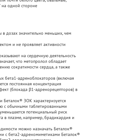
и почти белого цвета, овальные,
" на одной стороне
 в дозах значительно меньших, чем
том и не проявляет активности
 оказывают на сердечную деятельность
значает, что метопролол обладает
ению сократимости сердца, а также
ых бета1-адреноблокаторов (включая
ется постоянная концентрация
фект (блокада β1-адренорецепторов) в
ки Беталок® ЗОК характеризуется
ию с обычными таблетированными
 уменьшается потенциальный риск
 в плазме, например, брадикардия и
одимости можно назначать Беталок®
ии с бета2-адреномиметиками Беталок®