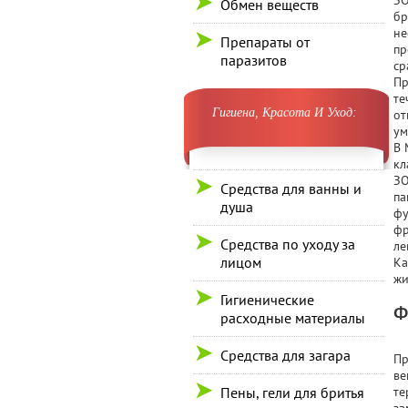
ЗО
Обмен веществ
бр
не
Препараты от
пр
паразитов
ср
Пр
те
Гигиена, Красота И Уход:
от
ум
В 
кл
ЗО
Средства для ванны и
па
душа
фу
фр
Средства по уходу за
ле
лицом
Ка
жи
Гигиенические
Ф
расходные материалы
Средства для загара
Пр
ве
Пены, гели для бритья
те