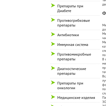
Та
дв
Препараты при
Диабете
Ф
Противогрибковые
препараты
Ме
до
Ме
Антибиотики
ча
Ме
Иммунная система
ка
сп
Противомикробные
по
препараты
В 
ме
пр
Диагностические
те
препараты
Вс
лу
Препараты при
фо
онкологии
по
сл
Медицинские изделия
Па
ЗО