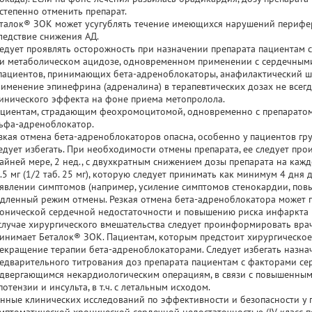
степенно отменить препарат.
талок® ЗОК может усугублять течение имеющихся нарушений перифе
ледствие снижения АД.
едует проявлять осторожность при назначении препарата пациентам с
и метаболическом ацидозе, одновременном применении с сердечным
пациентов, принимающих бета-адреноблокаторы, анафилактический шо
именение эпинефрина (адреналина) в терапевтических дозах не всег
инического эффекта на фоне приема метопролола.
циентам, страдающим феохромоцитомой, одновременно с препаратом
ьфа-адреноблокатор.
зкая отмена бета-адреноблокаторов опасна, особенно у пациентов груп
едует избегать. При необходимости отмены препарата, ее следует прои
айней мере, 2 нед., с двухкратным снижением дозы препарата на каж
.5 мг (1/2 таб. 25 мг), которую следует принимать как минимум 4 дня
явлении симптомов (например, усиление симптомов стенокардии, пов
дленный режим отмены. Резкая отмена бета-адреноблокатора может 
онической сердечной недостаточности и повышению риска инфаркта 
случае хирургического вмешательства следует проинформировать врач
инимает Беталок® ЗОК. Пациентам, которым предстоит хирургическое
екращение терапии бета-адреноблокаторами. Следует избегать назнач
едварительного титрования доз препарата пациентам с факторами сер
двергающимся некардиологическим операциям, в связи с повышенным
потензии и инсульта, в т.ч. с летальным исходом.
нные клинических исследований по эффективности и безопасности у 