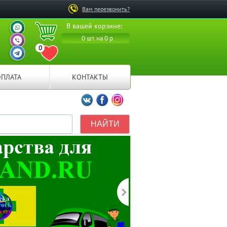
Вам перезвонить?
ВАШ ПЕРСОНАЛЬНЫЙ
В вашей корзине:
МЕНЕДЖЕР
ВАШ ПЕРСОНАЛЬНЫЙ
0 шт. на 0 р.
МЕНЕДЖЕР
0
ВАШ ПЕРСОНАЛЬНЫЙ
ПЕРЕЙТИ В ИЗБРАННОЕ
МЕНЕДЖЕР
ОПЛАТА
КОНТАКТЫ
Мы ВКонтакте
Мы на Facebook
Мы в Instagramm