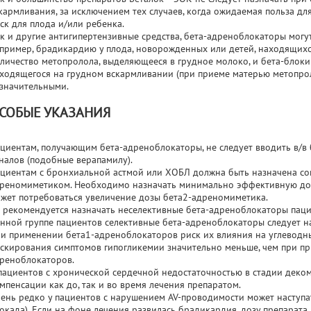
кармливания, за исключением тех случаев, когда ожидаемая польза д
ск для плода и/или ребенка.
к и другие антигипертензивные средства, бета-адреноблокаторы могу
пример, брадикардию у плода, новорожденных или детей, находящихс
личество метопролола, выделяющееся в грудное молоко, и бета-блоки
ходящегося на грудном вскармливании (при приеме матерью метопроло
значительными.
СОБЫЕ УКАЗАНИЯ
циентам, получающим бета-адреноблокаторы, не следует вводить в/
налов (подобные верапамилу).
циентам с бронхиальной астмой или ХОБЛ должна быть назначена со
реномиметиком. Необходимо назначать минимально эффективную доз
жет потребоваться увеличение дозы бета2-адреномиметика.
 рекомендуется назначать неселективные бета-адреноблокаторы паци
нной группе пациентов селективные бета-адреноблокаторы следует н
и применении бета1-адреноблокаторов риск их влияния на углеводн
скирования симптомов гипогликемии значительно меньше, чем при п
реноблокаторов.
пациентов с хронической сердечной недостаточностью в стадии деко
мпенсации как до, так и во время лечения препаратом.
ень редко у пациентов с нарушением AV-проводимости может наступа
окада). Если на фоне лечения развилась брадикардия, дозу препарат