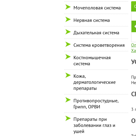
Мочеполовая система
Нервная система
Дыхательная система
Система кроветворения
Оп
Ха
Костномышечная
У
система
Кожа,
Пр
дерматологические
Не
препараты
С
Противопростудные,
Грипп, ОРВИ
3 
Препараты при
О
заболевании глаз и
ушей