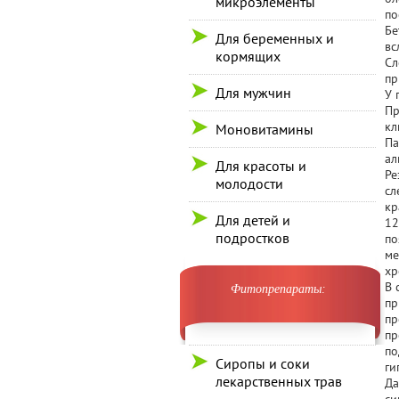
микроэлементы
по
Бе
Для беременных и
вс
кормящих
Сл
пр
Для мужчин
У 
Пр
кл
Моновитамины
Па
ал
Для красоты и
Ре
молодости
сл
кр
Для детей и
12
подростков
по
ме
хр
В 
Фитопрепараты:
пр
пр
пр
по
Сиропы и соки
ги
лекарственных трав
Да