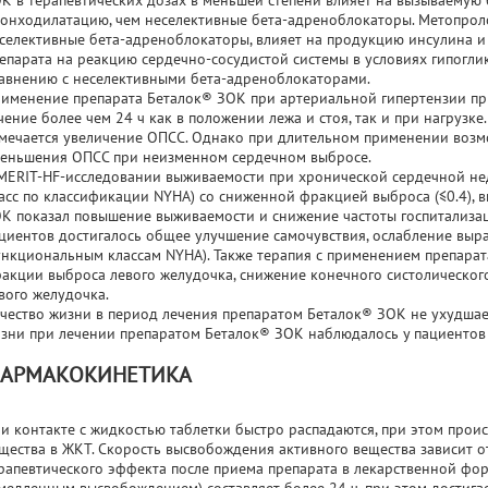
К в терапевтических дозах в меньшей степени влияет на вызываему
онходилатацию, чем неселективные бета-адреноблокаторы. Метопроло
селективные бета-адреноблокаторы, влияет на продукцию инсулина и
епарата на реакцию сердечно-сосудистой системы в условиях гипогл
авнению с неселективными бета-адреноблокаторами.
именение препарата Беталок® ЗОК при артериальной гипертензии пр
чение более чем 24 ч как в положении лежа и стоя, так и при нагрузк
мечается увеличение ОПСС. Однако при длительном применении возм
еньшения ОПСС при неизменном сердечном выбросе.
MERIT-HF-исследовании выживаемости при хронической сердечной нед
асс по классификации NYHA) со сниженной фракцией выброса (≤0.4), 
К показал повышение выживаемости и снижение частоты госпитализац
циентов достигалось общее улучшение самочувствия, ослабление выр
нкциональным классам NYHA). Также терапия с применением препара
акции выброса левого желудочка, снижение конечного систолическог
вого желудочка.
чество жизни в период лечения препаратом Беталок® ЗОК не ухудшает
зни при лечении препаратом Беталок® ЗОК наблюдалось у пациентов
АРМАКОКИНЕТИКА
и контакте с жидкостью таблетки быстро распадаются, при этом прои
щества в ЖКТ. Скорость высвобождения активного вещества зависит о
рапевтического эффекта после приема препарата в лекарственной фор