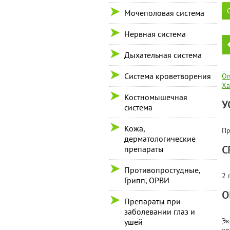
Мочеполовая система
Нервная система
Дыхательная система
Система кроветворения
Оп
Ха
Костномышечная
У
система
Кожа,
Пр
дерматологические
С
препараты
Противопростудные,
2 
Грипп, ОРВИ
О
Препараты при
заболевании глаз и
Эк
ушей