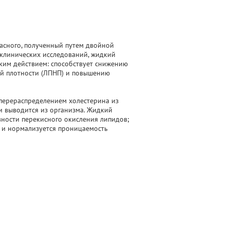
расного, полученный путем двойной
оклинических исследований, жидкий
ким действием: способствует снижению
й плотности (ЛПНП) и повышению
 перераспределением холестерина из
и выводится из организма. Жидкий
вности перекисного окисления липидов;
 и нормализуется проницаемость