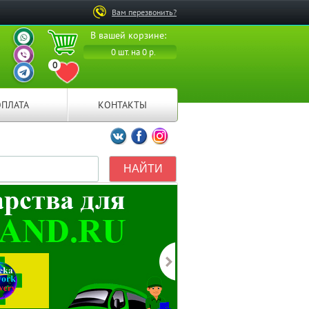
Вам перезвонить?
ВАШ ПЕРСОНАЛЬНЫЙ
В вашей корзине:
МЕНЕДЖЕР
ВАШ ПЕРСОНАЛЬНЫЙ
0 шт. на 0 р.
МЕНЕДЖЕР
0
ВАШ ПЕРСОНАЛЬНЫЙ
ПЕРЕЙТИ В ИЗБРАННОЕ
МЕНЕДЖЕР
ОПЛАТА
КОНТАКТЫ
Мы ВКонтакте
Мы на Facebook
Мы в Instagramm