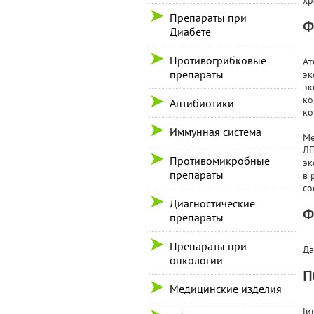
хр
Препараты при
Ф
Диабете
Противогрибковые
Ат
препараты
эк
эк
ко
Антибиотики
ко
Иммунная система
Ме
ЛП
Противомикробные
эк
препараты
в 
со
Диагностические
Ф
препараты
Препараты при
Да
онкологии
П
Медицинские изделия
Ги