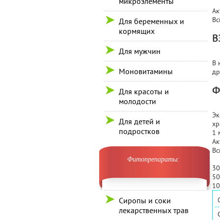
микроэлементы
Ак
Вс
Для беременных и
кормящих
В
Для мужчин
В 
Моновитамины
др
Ф
Для красоты и
молодости
Эк
Для детей и
хр
подростков
1 
Ак
Вс
Фитопрепараты:
30
50
10
Сиропы и соки
лекарственных трав