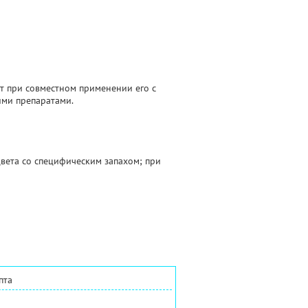
т при совместном применении его с
ими препаратами.
цвета со специфическим запахом; при
пта