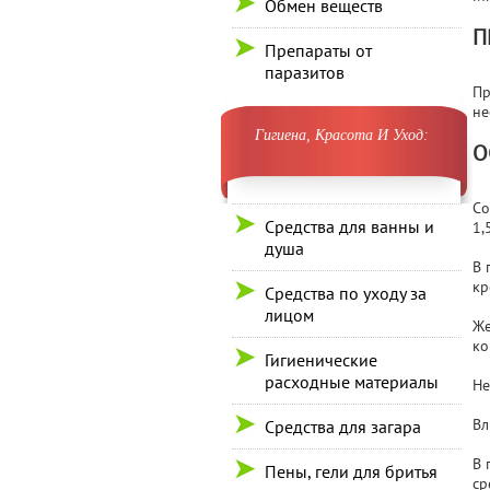
Обмен веществ
П
Препараты от
паразитов
Пр
не
Гигиена, Красота И Уход:
О
Со
Средства для ванны и
1,
душа
В 
кр
Средства по уходу за
лицом
Же
ко
Гигиенические
расходные материалы
Не
Вл
Средства для загара
В 
Пены, гели для бритья
ср