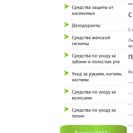
ко
Средства защиты от
насекомых
С
Дезодоранты
С 
Средства женской
Ли
гигиены
вр
Средства по уходу за
П
зубами и полостью рта
Во
Уход за руками, ногами,
ногтями
— 
Средства по уходу за
— 
волосами
— 
Средства по уходу за
— 
телом
— 
Витамины И БАДы: