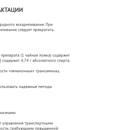
АКТАЦИИ
рудного вскармливания. При
мливание следует прекратить.
 препарата (1 чайная ложка) содержит
) содержит 4,74 г абсолютного спирта.
ости «печеночных» трансаминаз,
ользовать надежные методы
анизмами
т управления транспортными
ьности, требующими повышенной