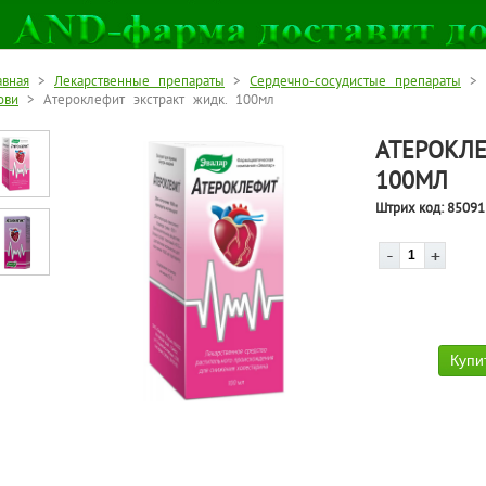
авная
>
Лекарственные препараты
>
Сердечно-сосудистые препараты
>
ови
> Атероклефит экстракт жидк. 100мл
АТЕРОКЛЕ
100МЛ
Штрих код:
85091