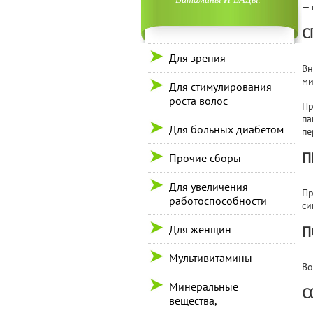
— 
С
Для зрения
Вн
ми
Для стимулирования
роста волос
Пр
па
Для больных диабетом
пе
П
Прочие сборы
Для увеличения
Пр
работоспособности
си
Для женщин
П
Мультивитамины
Во
Минеральные
С
вещества,