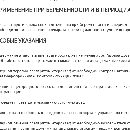
РИМЕНЕНИЕ ПРИ БЕРЕМЕННОСТИ И В ПЕРИОД Л
епарат противопоказан к применению при беременности и в период г
обходимости назначения препарата в период лактации грудное вскар
СОБЫЕ УКАЗАНИЯ
держание этанола.в препарате составляет не менее 35%. Разовая доза
58 г абсолютного спирта, максимальная суточная доза (3 чайные ложки
период терапии препаратом Атероклефит необходим контроль активн
еатинфосфокиназы, контроль функции почек.
нщины детородного возраста при применении препарата должны исп
нтрацепции.
 следует превышать указанную суточную дозу.
ияние на способность к вождению автотранспорта и управлению мех
период лечения препаратом Атероклефит необходимо воздержаться о
едствами и занятия другими потенциально опасными видами деятел