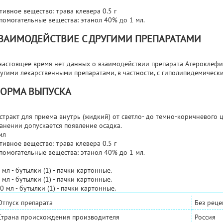
тивное вещество: трава клевера 0.5 г
помогательные вещества: этанол 40% до 1 мл.
ЗАИМОДЕЙСТВИЕ С ДРУГИМИ ПРЕПАРАТАМИ
настоящее время нет данных о взаимодействии препарата Атероклефи
угими лекарственными препаратами, в частности, с гиполипидемическ
ОРМА ВЫПУСКА
стракт для приема внутрь (жидкий) от светло- до темно-коричневого 
анении допускается появление осадка.
мл
тивное вещество: трава клевера 0.5 г
помогательные вещества: этанол 40% до 1 мл.
 мл - бутылки (1) - пачки картонные.
 мл - бутылки (1) - пачки картонные.
0 мл - бутылки (1) - пачки картонные.
Отпуск препарата
Без реце
Страна происхождения производителя
Россия