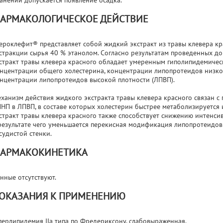
анении допускается появление осадка.
АРМАКОЛОГИЧЕСКОЕ ДЕЙСТВИЕ
ероклефит® представляет собой жидкий экстракт из травы клевера к
стракции сырья 40 % этанолом. Согласно результатам проведенных д
стракт травы клевера красного обладает умеренным гиполипидемичес
нцентрации общего холестерина, концентрации липопротеидов низко
нцентрации липопротеидов высокой плотности (ЛПВП).
ханизм действия жидкого экстракта травы клевера красного связан с
НП в ЛПВП, в составе которых холестерин быстрее метаболизируется 
стракт травы клевера красного также способствует снижению интенси
результате чего уменьшается перекисная модификация липопротеидов
судистой стенки.
АРМАКОКИНЕТИКА
нные отсутствуют.
ОКАЗАНИЯ К ПРИМЕНЕНИЮ
перлипидемия IIа типа по Фредериксону, слабовыраженная.