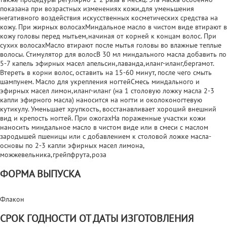
показана при возрастных изменениях кожи,для уменьшения
негативного воздействия искусственных косметических средства на
кожу. При жирных волосахМиндальное масло в чистом виде втирают в
кожу головы перед мытьем,начиная от корней к концам волос. При
сухих волосахМасло втирают после мытья головы во влажные теплые
волосы. Стимулятор для волосВ 30 мл миндального масла добавить по
5-7 капель эфирных масел апельсин,лаванда,иланг-иланг,бергамот.
Втереть в корни волос, оставить на 15-60 минут, после чего смыть
шампунем. Масло для укрепления ногтейСмесь миндального и
эфирных масел лимон,иланг-иланг (на 1 столовую ложку масла 2-3
капли эфирного масла) наносится на ногти и околоконогтевую
кутикулу. Уменьшает хрупкость, восстанавливает хороший внешний
вид и крепость ногтей. При ожогахНа пораженные участки кожи
наносить миндальное масло в чистом виде или в смеси с маслом
зародышей пшеницы или с добавлением к столовой ложке масла-
основы по 2-3 капли эфирных масел лимона,
можжевельника,грейпфрута,роза
ФОРМА ВЫПУСКА
Флакон
СРОК ГОДНОСТИ ОТ ДАТЫ ИЗГОТОВЛЕНИЯ