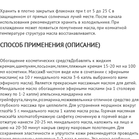
Хранить в плотно закрытых флаконах при t от 5 до 25 С в
защищенном от прямых солнечных лучей месте. После начала
использования рекомендуется хранить в холодильнике. При
охлаждении может появиться помутнение масла, при комнатной
температуре структура масла восстанавливается.
СПОСОБ ПРИМЕНЕНИЯ (ОПИСАНИЕ)
Обогащение косметических средствДобавлять к жидким
кремам,шампуням,лосьонам,гелям,пляжным кремам 15-20 мл на 100
мл косметики. МассажВ чистом виде или в сочетании с эфирными
маслами( на 10 г миндального масла 3-6 капль выбранного вами
эфирного масла). Является прекрасным массажным маслом для детей.
Миндальное масло обогащенное эфирными маслами (на 1 столовую
ложку по 1-2 капли) апельсина,мандарина или
грейпфрута,пачули,розмарина,можжевельника-отличное средство для
глубокого массажа при целлюлите. Для устранения морщинок вокруг
глазНа 5 г. миндального масла 1 каплю масла розы. Горячая масляная
маскаНа хлопчатобумажную салфетку смоченную в горячей воде и
отжатую нанести 20-25 мл. миндального масла, наложить на лицо и
шею на 20-30 минут накрыв сверху махровым полотенцем. Для
сохранения эластичности и упругости кожи рекомендуется проводить
также процедуры регулярно 1-2 раза в месяц. Эта маска особенно