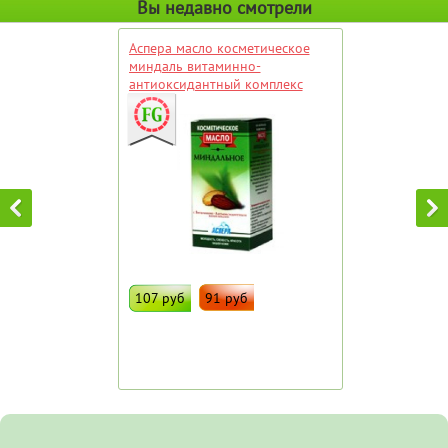
Вы недавно смотрели
Аспера масло косметическое
миндаль витаминно-
антиоксидантный комплекс
30мл
107 руб
91 руб
ДОБАВИТЬ В ИЗБРАННОЕ
Штрих код:
20818