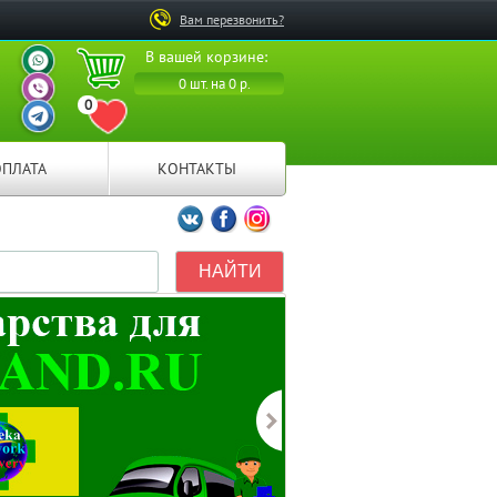
Вам перезвонить?
ВАШ ПЕРСОНАЛЬНЫЙ
В вашей корзине:
МЕНЕДЖЕР
ВАШ ПЕРСОНАЛЬНЫЙ
0 шт. на 0 р.
МЕНЕДЖЕР
0
ВАШ ПЕРСОНАЛЬНЫЙ
ПЕРЕЙТИ В ИЗБРАННОЕ
МЕНЕДЖЕР
ОПЛАТА
КОНТАКТЫ
Мы ВКонтакте
Мы на Facebook
Мы в Instagramm