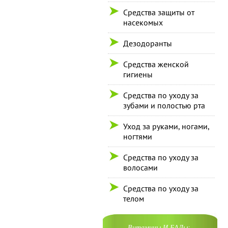
Средства защиты от
насекомых
Дезодоранты
Средства женской
гигиены
Средства по уходу за
зубами и полостью рта
Уход за руками, ногами,
ногтями
Средства по уходу за
волосами
Средства по уходу за
телом
Витамины И БАДы: