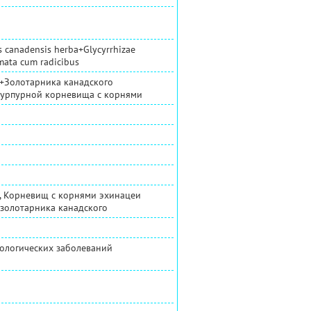
is canadensis herba+Glycyrrhizae
mata cum radicibus
+Золотарника канадского
пурпурной корневища с корнями
, Корневищ с корнями эхинацеи
 золотарника канадского
рологических заболеваний