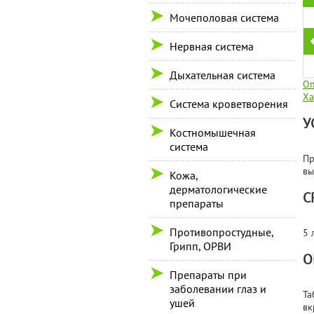
Мочеполовая система
Нервная система
Дыхательная система
Оп
Ха
Система кроветворения
У
Костномышечная
система
Пр
вы
Кожа,
дерматологические
С
препараты
Противопростудные,
5 
Грипп, ОРВИ
О
Препараты при
заболевании глаз и
Та
ушей
вк