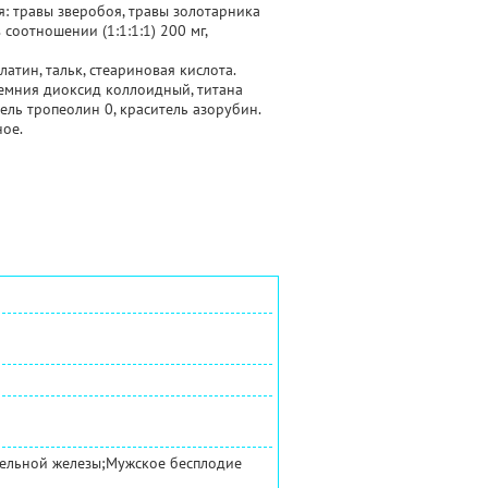
я: травы зверобоя, травы золотарника
соотношении (1:1:1:1) 200 мг,
атин, тальк, стеариновая кислота.
ремния диоксид коллоидный, титана
ель тропеолин 0, краситель азорубин.
ное.
тельной железы;Мужское бесплодие