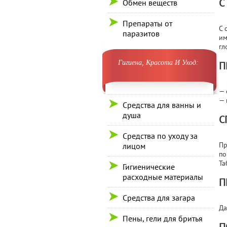
С
Обмен веществ
Препараты от
С 
паразитов
им
гл
Гигиена, Красота И Уход:
П
— 
— 
Средства для ванны и
душа
С
Средства по уходу за
Пр
лицом
по
Та
Гигиенические
расходные материалы
П
Средства для загара
Да
Пены, гели для бритья