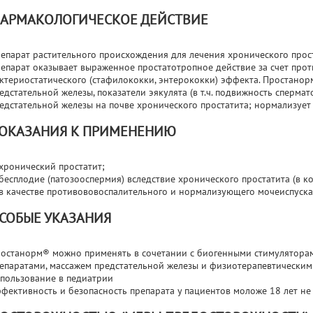
АРМАКОЛОГИЧЕСКОЕ ДЕЙСТВИЕ
епарат растительного происхождения для лечения хронического прост
епарат оказывает выраженное простатотропное действие за счет прот
ктериостатического (стафилококки, энтерококки) эффекта. Простано
едстательной железы, показатели эякулята (в т.ч. подвижность сперма
едстательной железы на почве хронического простатита; нормализует
ОКАЗАНИЯ К ПРИМЕНЕНИЮ
хронический простатит;
бесплодие (патозооспермия) вследствие хронического простатита (в к
в качестве противововоспалительного и нормализующего мочеиспуска
СОБЫЕ УКАЗАНИЯ
останорм® можно применять в сочетании с биогенными стимулятора
епаратами, массажем предстательной железы и физиотерапевтически
пользование в педиатрии
фективность и безопасность препарата у пациентов моложе 18 лет не