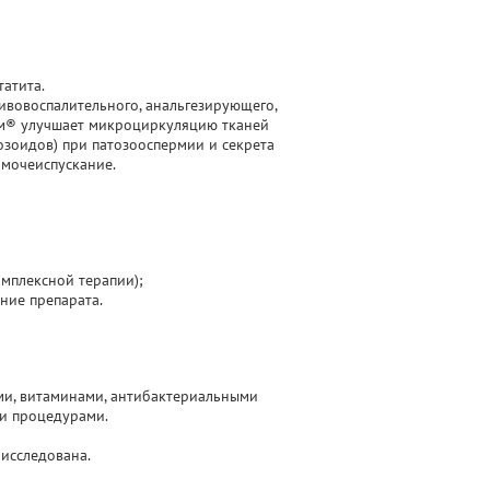
атита.
ивовоспалительного, анальгезирующего,
рм® улучшает микроциркуляцию тканей
тозоидов) при патозооспермии и секрета
 мочеиспускание.
омплексной терапии);
ние препарата.
ми, витаминами, антибактериальными
ми процедурами.
 исследована.