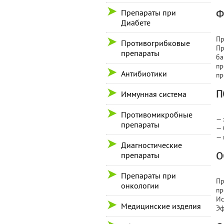
Препараты при
Ф
Диабете
Пр
Противогрибковые
Пр
препараты
ба
пр
Антибиотики
пр
П
Иммунная система
Противомикробные
— 
препараты
— 
— 
Диагностические
О
препараты
Препараты при
Пр
онкологии
пр
Ис
Медицинские изделия
Эф