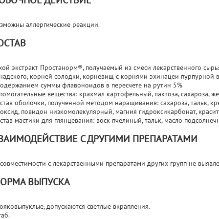
ОБОЧНОЕ ДЕЙСТВИЕ
зможны аллергические реакции.
ОСТАВ
хой экстракт Простанорм®, получаемый из смеси лекарственного сырь
надского, корней солодки, корневищ с корнями эхинацеи пурпурной в 
содержанием суммы флавоноидов в пересчете на рутин 5%
помогательные вещества: крахмал картофельный, лактоза, сахароза, жел
став оболочки, полученной методом наращивания: сахароза, тальк, к
оксид, повидон низкомолекулярный, магния гидроксикарбонат, красит
став мастики для глянцевания: воск пчелиный, тальк, масло подсолнеч
ЗАИМОДЕЙСТВИЕ С ДРУГИМИ ПРЕПАРАТАМИ
совместимости с лекарственными препаратами других групп не выявле
ОРМА ВЫПУСКА
ояковыпуклые, допускаются светлые вкрапления.
таб.