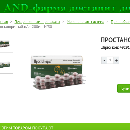
авная
>
Лекарственные препараты
>
Мочеполовая система
>
При забол
останорм таб.п/о 200мг №30
ПРОСТАНО
Штрих код:
49291
С ЭТИМ ТОВАРОМ ПОКУПАЮТ