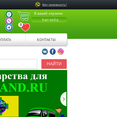
Вам перезвонить?
ВАШ ПЕРСОНАЛЬНЫЙ
В вашей корзине:
МЕНЕДЖЕР
ВАШ ПЕРСОНАЛЬНЫЙ
0 шт. на 0 р.
МЕНЕДЖЕР
0
ВАШ ПЕРСОНАЛЬНЫЙ
ПЕРЕЙТИ В ИЗБРАННОЕ
МЕНЕДЖЕР
ОПЛАТА
КОНТАКТЫ
Мы ВКонтакте
Мы на Facebook
Мы в Instagramm