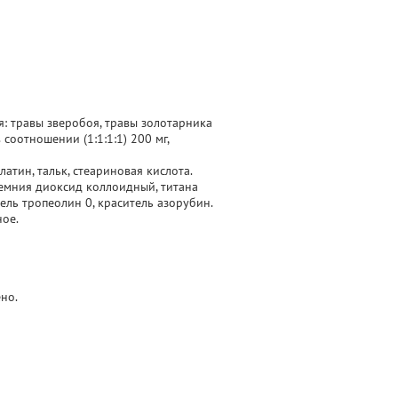
я: травы зверобоя, травы золотарника
соотношении (1:1:1:1) 200 мг,
атин, тальк, стеариновая кислота.
ремния диоксид коллоидный, титана
ель тропеолин 0, краситель азорубин.
ное.
но.