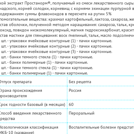
хой экстракт Простанорм®, получаемый из смеси лекарственного сырь
надского, корней солодки, корневищ с корнями эхинацеи пурпурной в 
содержанием суммы флавоноидов в пересчете на рутин 5%
помогательные вещества: крахмал картофельный, лактоза, сахароза, жел
став оболочки, полученной методом наращивания: сахароза, тальк, к
оксид, повидон низкомолекулярный, магния гидроксикарбонат, красит
став мастики для глянцевания: воск пчелиный, тальк, масло подсолнеч
 шт. - упаковки ячейковые контурные (1) - пачки картонные.
 шт. - упаковки ячейковые контурные (2) - пачки картонные.
 шт. - упаковки ячейковые контурные (3) - пачки картонные.
 шт. - банки темного стекла (1) - пачки картонные.
 шт. - банки полимерные (1) - пачки картонные.
 шт. - банки темного стекла (1) - пачки картонные.
 шт. - банки полимерные (1) - пачки картонные.
Отпуск препарата
Без рецепта
Страна происхождения
Россия
производителя
Срок годности базовый (в месяцах)
60
Способ введения лекарственного
Пероральный
средства
Нозологическая классификация
Воспалительные болезни предста
МКБ-10 (название)