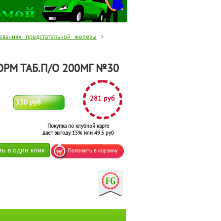
еваниях предстательной железы
>
РМ ТАБ.П/О 200МГ №30
281 руб
330 руб
Покупка по клубной карте
дает выгоду 15% или 49.5 руб