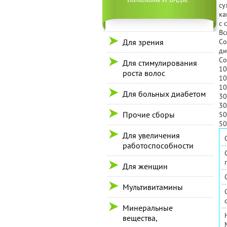
су
ка
с 
Вс
Для зрения
Со
ди
Со
Для стимулирования
10
роста волос
10
10
Для больных диабетом
30
30
Прочие сборы
50
50
Для увеличения
работоспособности
Для женщин
Мультивитамины
Минеральные
вещества,