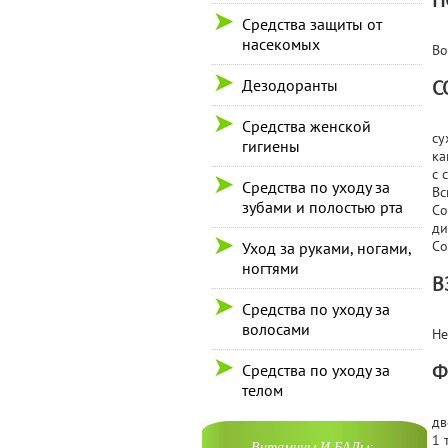
П
Средства защиты от
насекомых
Во
Дезодоранты
С
Средства женской
су
гигиены
ка
с 
Средства по уходу за
Вс
зубами и полостью рта
Со
ди
Со
Уход за руками, ногами,
ногтями
В
Средства по уходу за
волосами
Не
Ф
Средства по уходу за
телом
дв
1 
Витамины И БАДы: