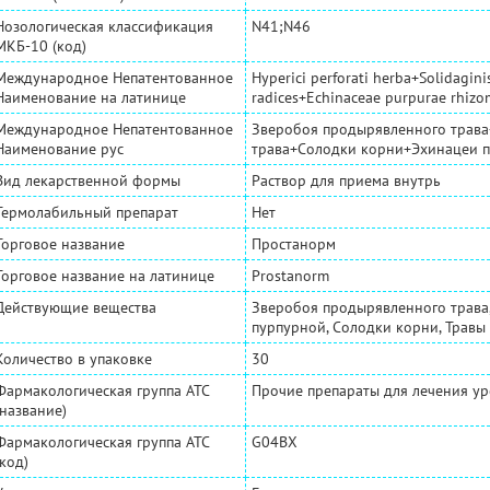
Нозологическая классификация
N41;N46
МКБ-10 (код)
Международное Непатентованное
Hyperici perforati herba+Solidagin
Наименование на латинице
radices+Echinaceae purpurae rhizo
Международное Непатентованное
Зверобоя продырявленного трава
Наименование рус
трава+Солодки корни+Эхинацеи 
Вид лекарственной формы
Раствор для приема внутрь
Термолабильный препарат
Нет
Торговое название
Простанорм
Торговое название на латинице
Prostanorm
Действующие вещества
Зверобоя продырявленного трава
пурпурной, Солодки корни, Травы
Количество в упаковке
30
Фармакологическая группа АТС
Прочие препараты для лечения у
(название)
Фармакологическая группа АТС
G04BX
(код)