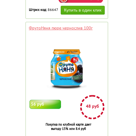
Штрих код:
86647
ФрутоНяня пюре чернослив 100г
56 руб
48 руб
Покупка по клубной карте дает
выгоду 15% или 8.4 руб