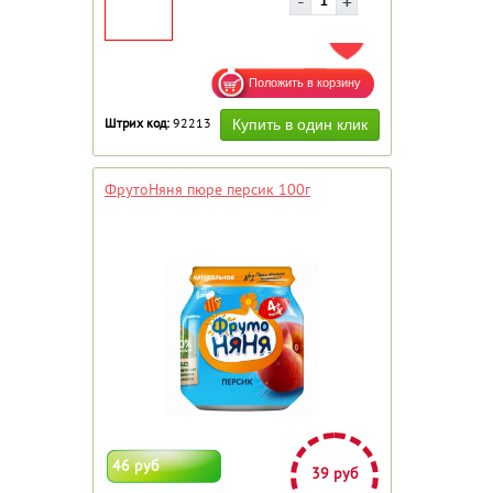
ДОБАВИТЬ В ИЗБРАННОЕ
Штрих код:
92213
ФрутоНяня пюре персик 100г
46 руб
39 руб