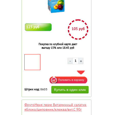
123 руб
105 руб
Покупка по клубной карте дает
выгоду 15% или 18.45 руб
ДОБАВИТЬ В ИЗБРАННОЕ
Штрих код:
8603
ФрутоНяня пюре Витаминный салатик
яблоко/шиповник/клюква/вит.С 90г