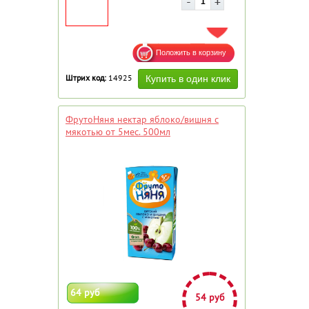
ДОБАВИТЬ В ИЗБРАННОЕ
Штрих код:
14925
ФрутоНяня нектар яблоко/вишня с
мякотью от 5мес. 500мл
64 руб
54 руб