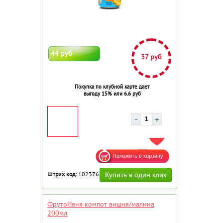
44 руб
37 руб
Покупка по клубной карте дает
выгоду 15% или 6.6 руб
ДОБАВИТЬ В ИЗБРАННОЕ
Штрих код:
102376
ФрутоНяня компот вишня/малина
200мл