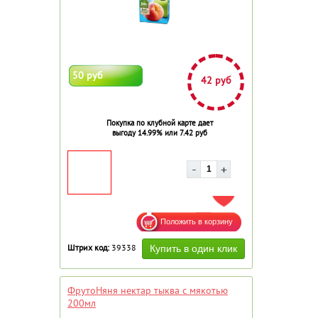
50 руб
42 руб
Покупка по клубной карте дает
выгоду 14.99% или 7.42 руб
ДОБАВИТЬ В ИЗБРАННОЕ
Штрих код:
39338
ФрутоНяня нектар тыква с мякотью
200мл