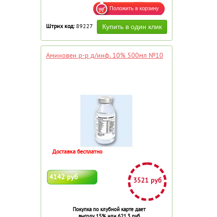
Штрих код:
89227
Аминовен р-р д/инф. 10% 500мл №10
Доставка бесплатно
4142 руб
3521 руб
Покупка по клубной карте дает
выгоду 15% или 621.3 руб