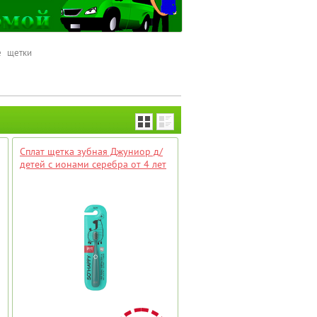
е щетки
Сплат щетка зубная Джуниор д/
детей с ионами серебра от 4 лет