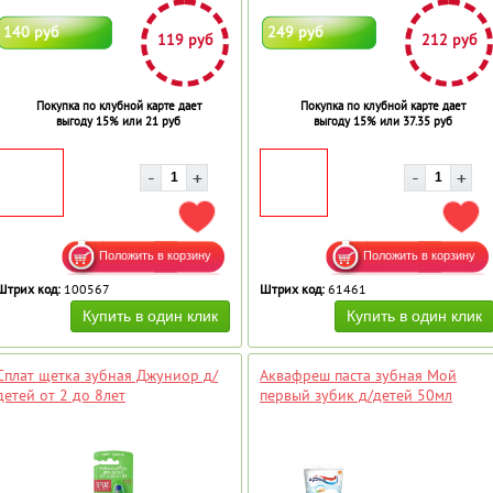
140 руб
249 руб
119 руб
212 руб
Покупка по клубной карте дает
Покупка по клубной карте дает
выгоду 15% или 21 руб
выгоду 15% или 37.35 руб
ДОБАВИТЬ В ИЗБРАННОЕ
ДОБ
Штрих код:
100567
Штрих код:
61461
Сплат щетка зубная Джуниор д/
Аквафреш паста зубная Мой
детей от 2 до 8лет
первый зубик д/детей 50мл