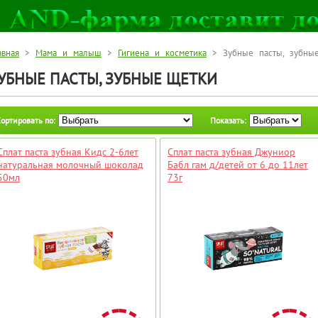
авная
>
Мама и малыш
>
Гигиена и косметика
> Зубные пасты, зубны
УБНЫЕ ПАСТЫ, ЗУБНЫЕ ЩЕТКИ
ортировать по:
Показать:
Сплат паста зубная Кидс 2-6лет
Сплат паста зубная Джуниор
натуральная молочный шоколад
Бабл гам д/детей от 6 до 11лет
50мл
73г