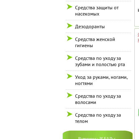
Средства защиты от
насекомых
Дезодоранты
Средства женской
гигиены
Средства по уходу за
зубами и полостью рта
Уход за руками, ногами,
ногтями
Средства по уходу за
волосами
Средства по уходу за
телом
Витамины И БАДы: