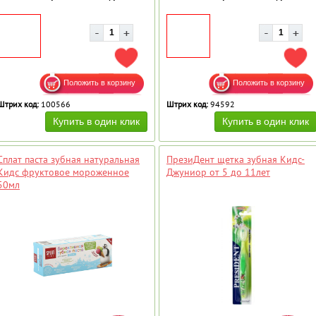
ДОБАВИТЬ В ИЗБРАННОЕ
ДОБ
Штрих код:
100566
Штрих код:
94592
Сплат паста зубная натуральная
ПрезиДент щетка зубная Кидс-
Кидс фруктовое мороженное
Джуниор от 5 до 11лет
50мл