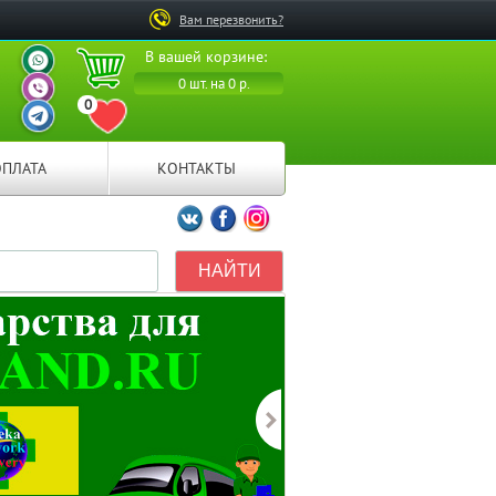
Вам перезвонить?
ВАШ ПЕРСОНАЛЬНЫЙ
В вашей корзине:
МЕНЕДЖЕР
ВАШ ПЕРСОНАЛЬНЫЙ
0 шт. на 0 р.
МЕНЕДЖЕР
0
ВАШ ПЕРСОНАЛЬНЫЙ
ПЕРЕЙТИ В ИЗБРАННОЕ
МЕНЕДЖЕР
ОПЛАТА
КОНТАКТЫ
Мы ВКонтакте
Мы на Facebook
Мы в Instagramm