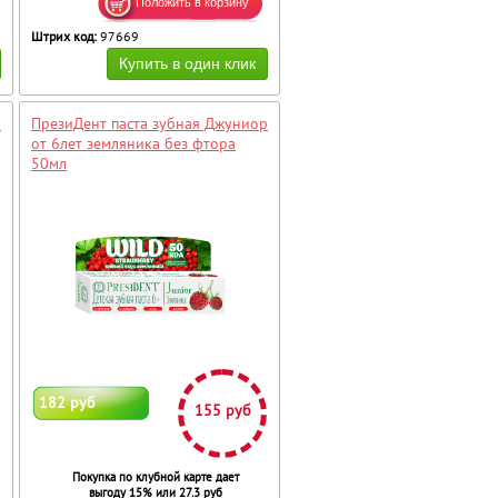
Штрих код:
97669
р
ПрезиДент паста зубная Джуниор
от 6лет земляника без фтора
50мл
182 руб
155 руб
Покупка по клубной карте дает
выгоду 15% или 27.3 руб