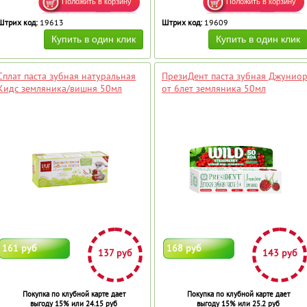
Штрих код:
19613
Штрих код:
19609
Сплат паста зубная натуральная
ПрезиДент паста зубная Джунио
Кидс земляника/вишня 50мл
от 6лет земляника 50мл
161 руб
168 руб
137 руб
143 руб
Покупка по клубной карте дает
Покупка по клубной карте дает
выгоду 15% или 24.15 руб
выгоду 15% или 25.2 руб