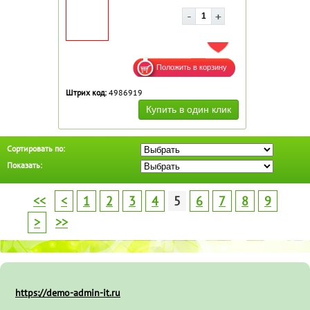
ДОБАВИТЬ В ИЗБРАННОЕ
Штрих код:
4986919
Сортировать по:
Показать:
<<
<
1
2
3
4
5
6
7
8
9
>
>>
https://demo-admin-it.ru