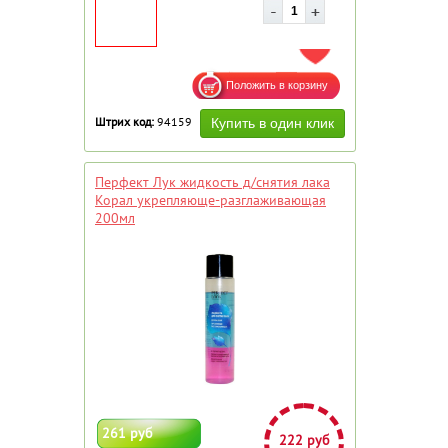
ДОБАВИТЬ В ИЗБРАННОЕ
Штрих код:
94159
Перфект Лук жидкость д/снятия лака
Корал укрепляюще-разглаживающая
200мл
261 руб
222 руб