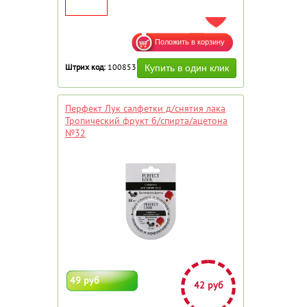
ДОБАВИТЬ В ИЗБРАННОЕ
Штрих код:
100853
Перфект Лук салфетки д/снятия лака
Тропический фрукт б/спирта/ацетона
№32
49 руб
42 руб