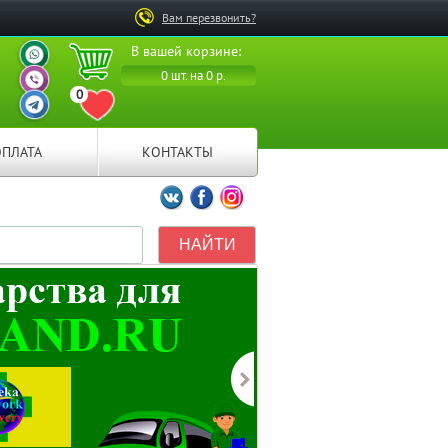
Вам перезвонить?
ВАШ ПЕРСОНАЛЬНЫЙ
В вашей корзине:
МЕНЕДЖЕР
ВАШ ПЕРСОНАЛЬНЫЙ
0 шт. на 0 р.
МЕНЕДЖЕР
0
ВАШ ПЕРСОНАЛЬНЫЙ
ПЕРЕЙТИ В ИЗБРАННОЕ
МЕНЕДЖЕР
ОПЛАТА
КОНТАКТЫ
Мы ВКонтакте
Мы на Facebook
Мы в Instagramm