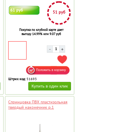
61 руб
51 руб
Покупка по клубной карте дает
выгоду 14.99% или 9.07 руб
АВИТЬ В ИЗБРАННОЕ
ДОБАВИТЬ В ИЗБРАННОЕ
Штрих код:
51693
Спринцовка ПВХ пластизольная
твердый наконечник р.1