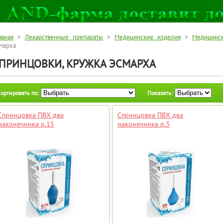
авная
>
Лекарственные препараты
>
Медицинские изделия
>
Медицинс
марха
ПРИНЦОВКИ, КРУЖКА ЭСМАРХА
ортировать по:
Показать:
Спринцовка ПВХ два
Спринцовка ПВХ два
наконечника р.15
наконечника р.3