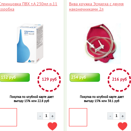
Спринцовка ПВХ т.A 230мл р.11
Вива кружка Эсмарха с двумя
коробка
наконечниками 2л
152 руб
254 руб
129 руб
216 руб
Покупка по клубной карте дает
Покупка по клубной карте дает
выгоду 15% или 22.8 руб
выгоду 15% или 38.1 руб
ДОБАВИТЬ В ИЗБРАННОЕ
ДОБ