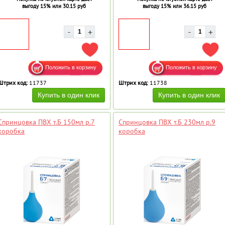
выгоду 15% или 30.15 руб
выгоду 15% или 36.15 руб
ДОБАВИТЬ В ИЗБРАННОЕ
ДОБ
Штрих код:
11737
Штрих код:
11738
Спринцовка ПВХ т.Б 150мл р.7
Спринцовка ПВХ т.Б 230мл р.9
коробка
коробка