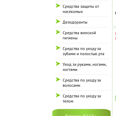
Средства защиты от
насекомых
Дезодоранты
Средства женской
гигиены
Средства по уходу за
зубами и полостью рта
Уход за руками, ногами,
ногтями
Средства по уходу за
волосами
Средства по уходу за
телом
Витамины И БАДы: