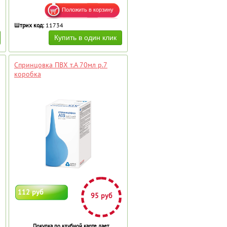
Штрих код:
11734
Спринцовка ПВХ т.A 70мл р.7
коробка
112 руб
95 руб
Покупка по клубной карте дает