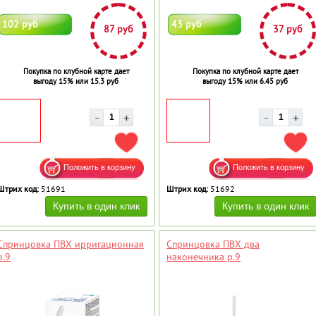
102 руб
43 руб
87 руб
37 руб
Покупка по клубной карте дает
Покупка по клубной карте дает
выгоду 15% или 15.3 руб
выгоду 15% или 6.45 руб
ДОБАВИТЬ В ИЗБРАННОЕ
ДОБ
Штрих код:
51691
Штрих код:
51692
Спринцовка ПВХ ирригационная
Спринцовка ПВХ два
р.9
наконечника р.9