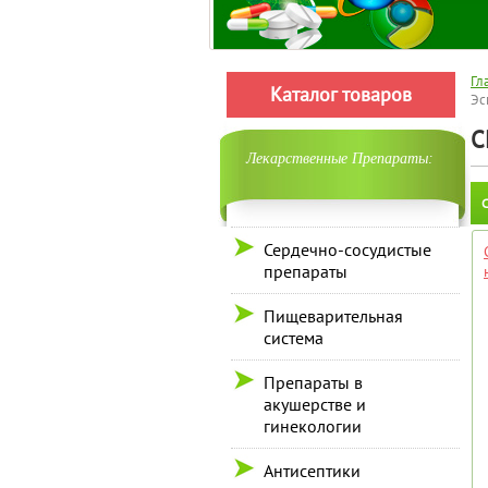
Гл
Каталог товаров
Эс
С
Лекарственные Препараты:
С
Сердечно-сосудистые
препараты
Пищеварительная
система
Препараты в
акушерстве и
гинекологии
Антисептики