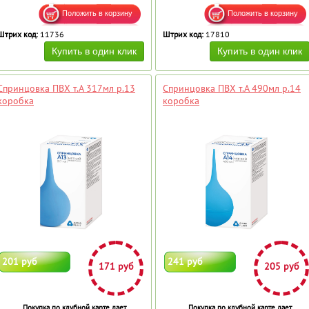
Штрих код:
11736
Штрих код:
17810
Спринцовка ПВХ т.A 317мл р.13
Спринцовка ПВХ т.A 490мл р.14
коробка
коробка
201 руб
241 руб
171 руб
205 руб
Покупка по клубной карте дает
Покупка по клубной карте дает