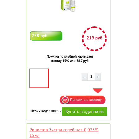
258 руб
219 руб
Покупка по клубной карте дает
выгоду 15% или 38.7 руб
ДОБАВИТЬ В ИЗБРАННОЕ
Штрих код:
108092
Риностоп Экстра спрей наз. 0,025%
15мл