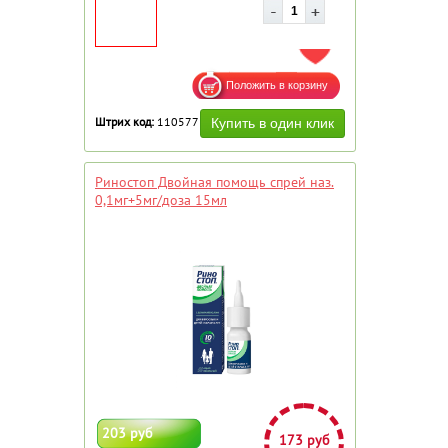
ДОБАВИТЬ В ИЗБРАННОЕ
Штрих код:
110577
Риностоп Двойная помощь спрей наз.
0,1мг+5мг/доза 15мл
203 руб
173 руб