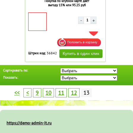
Покупка по клубной карте дает
выгоду 15% или 95.25 руб
ДОБАВИТЬ В ИЗБРАННОЕ
Штрих код:
36842
Сортировать по:
Показать:
<<
<
9
10
11
12
13
https://demo-admin-it.ru