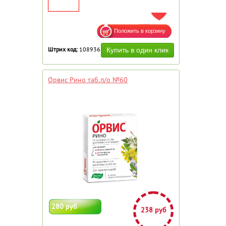
ДОБАВИТЬ В ИЗБРАННОЕ
Штрих код:
108936
Орвис Рино таб.п/о №60
280 руб
238 руб