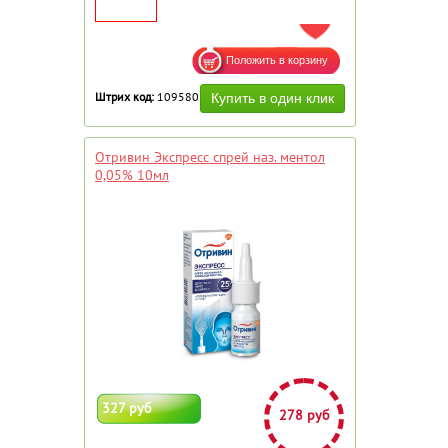
ДОБАВИТЬ В ИЗБРАННОЕ
Штрих код:
109580
Отривин Экспресс спрей наз. ментол
0,05% 10мл
327 руб
278 руб