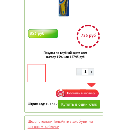
853 руб
725 руб
Покупка по клубной карте дает
выгоду 15% или 127.95 руб
ДОБАВИТЬ В ИЗБРАННОЕ
Штрих код:
101312
Шолл стельки ГельАктив д/обуви на
высоком каблуке