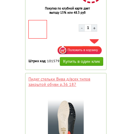
Покупка по клубной карте дает
выгоду 15% или 48.3 руб
ДОБАВИТЬ В ИЗБРАННОЕ
Штрих код:
101579
Пидег стельки Вива д/всех типов
закрытой обуви р.36 187