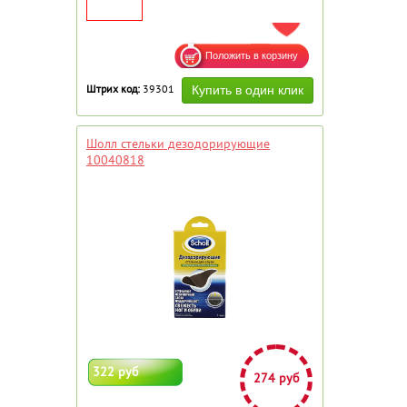
ДОБАВИТЬ В ИЗБРАННОЕ
Штрих код:
39301
Шолл стельки дезодорирующие
10040818
322 руб
274 руб