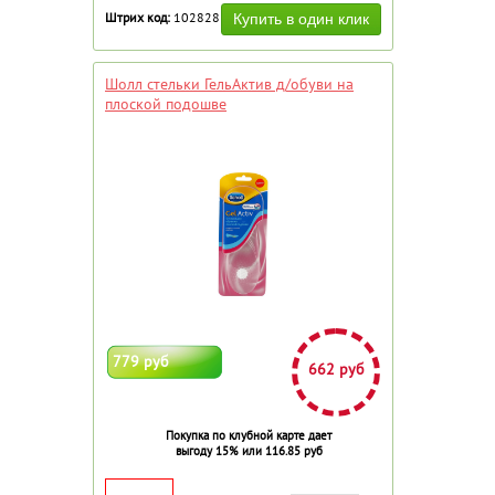
Штрих код:
102828
Шолл стельки ГельАктив д/обуви на
плоской подошве
779 руб
662 руб
Покупка по клубной карте дает
выгоду 15% или 116.85 руб