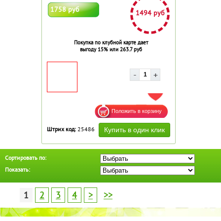
1758 руб
1494 руб
Покупка по клубной карте дает
выгоду 15% или 263.7 руб
ДОБАВИТЬ В ИЗБРАННОЕ
Штрих код:
25486
Сортировать по:
Показать:
1
2
3
4
>
>>