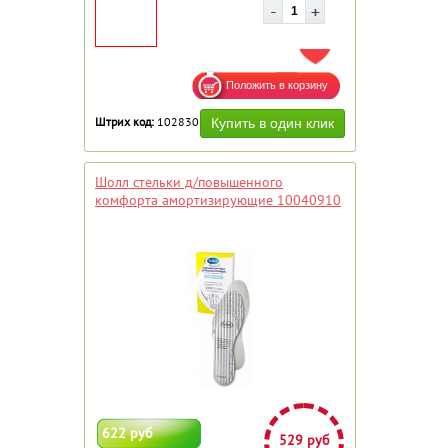
ДОБАВИТЬ В ИЗБРАННОЕ
Штрих код:
102830
Шолл стельки д/повышенного
комфорта амортизирующие 10040910
622 руб
529 руб