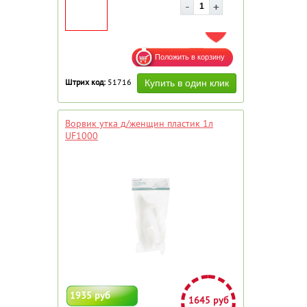
ДОБАВИТЬ В ИЗБРАННОЕ
Штрих код:
51716
Ворвик утка д/женщин пластик 1л
UF1000
1935 руб
1645 руб