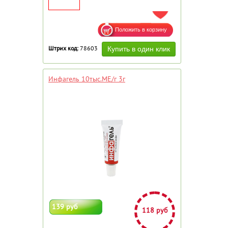
ДОБАВИТЬ В ИЗБРАННОЕ
Штрих код:
78603
Инфагель 10тыс.МЕ/г 3г
139 руб
118 руб