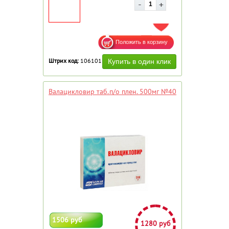
ДОБАВИТЬ В ИЗБРАННОЕ
Штрих код:
106101
Валацикловир таб.п/о плен. 500мг №40
1506 руб
1280 руб