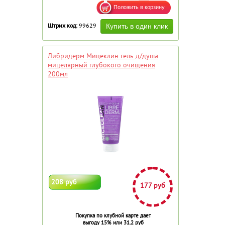
Штрих код:
99629
Либридерм Мицеклин гель д/душа
мицелярный глубокого очищения
200мл
208 руб
177 руб
Покупка по клубной карте дает
выгоду 15% или 31.2 руб