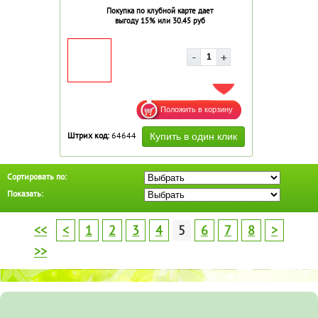
Покупка по клубной карте дает
выгоду 15% или 30.45 руб
ДОБАВИТЬ В ИЗБРАННОЕ
Штрих код:
64644
Сортировать по:
Показать:
<<
<
1
2
3
4
5
6
7
8
>
>>