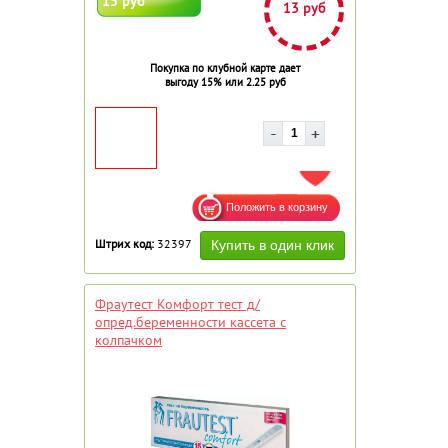
15 руб
13 руб
Покупка по клубной карте дает
выгоду 15% или 2.25 руб
ДОБАВИТЬ В ИЗБРАННОЕ
Штрих код:
32397
Фраутест Комфорт тест д/
опред.беременности кассета с
колпачком