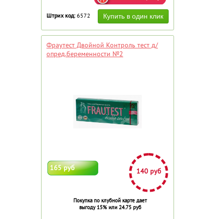
Штрих код:
6572
Фраутест Двойной Контроль тест д/
опред.беременности №2
165 руб
140 руб
Покупка по клубной карте дает
выгоду 15% или 24.75 руб