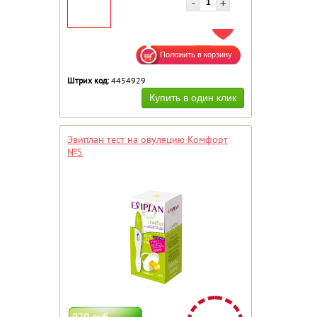
ДОБАВИТЬ В ИЗБРАННОЕ
Штрих код:
4454929
Эвиплан тест на овуляцию Комфорт
№5
970 руб