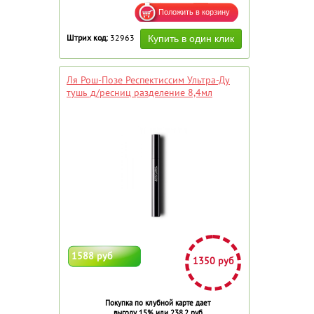
Штрих код:
32963
Ля Рош-Позе Респектиссим Ультра-Ду
тушь д/ресниц разделение 8,4мл
1588 руб
1350 руб
Покупка по клубной карте дает
выгоду 15% или 238.2 руб