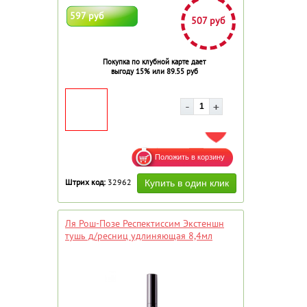
597 руб
507 руб
Покупка по клубной карте дает
выгоду 15% или 89.55 руб
ДОБАВИТЬ В ИЗБРАННОЕ
Штрих код:
32962
Ля Рош-Позе Респектиссим Экстеншн
тушь д/ресниц удлиняющая 8,4мл