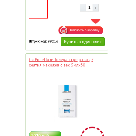
ДОБАВИТЬ В ИЗБРАННОЕ
Штрих код:
99216
Ля Рош-Позе Толеран средство д/
снятия макияжа с век 5млх30
1020 руб