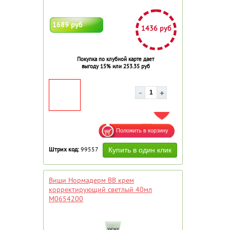
1689 руб
1436 руб
Покупка по клубной карте дает
выгоду 15% или 253.35 руб
ДОБАВИТЬ В ИЗБРАННОЕ
Штрих код:
99557
Виши Нормадерм ВВ крем
корректирующий светлый 40мл
M0654200