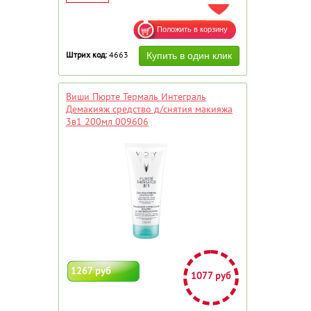
ДОБАВИТЬ В ИЗБРАННОЕ
Штрих код:
4663
Виши Пюрте Термаль Интеграль
Демакияж средство д/снятия макияжа
3в1 200мл 009606
1267 руб
1077 руб