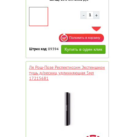
ДОБАВИТЬ В ИЗБРАННОЕ
Штрих код:
89394
Ля Рош-Позе Респектиссим Экстеншион
тушь д/ресниц удлинняющая 5мл
17215681