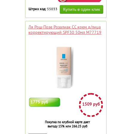
Штрих код:
55033
Ля Рош-Позе Розалиак СС крем д/лица
корректирующий SPF30 50мл М77719
1775 руб
1509 руб
Покупка по клубной карте дает
выгоду 15% или 266.25 руб