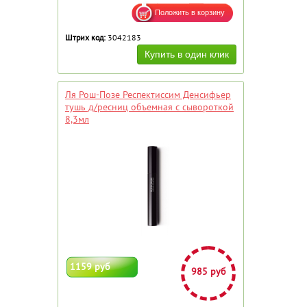
Штрих код:
3042183
Ля Рош-Позе Респектиссим Денсифьер
тушь д/ресниц объемная с сывороткой
8,3мл
1159 руб
985 руб