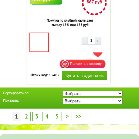
867 руб
Покупка по клубной карте дает
выгоду 15% или 153 руб
ДОБАВИТЬ В ИЗБРАННОЕ
Штрих код:
13407
Сортировать по:
Показать:
1
2
3
4
5
>
>>