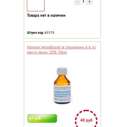
Товара нет в наличии
Штрих код:
45570
Натрия тетраборат в глицерине р-р д/
местн.прим. 20% 30мл
47 руб
40 руб