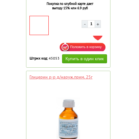
Покупка по клубной карте дает
выгоду 15% или 6.9 руб
ДОБАВИТЬ В ИЗБРАННОЕ
Штрих код:
45053
Глицерин р-р д/наруж.прим. 25г