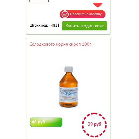
ДОБАВИТЬ В ИЗБРАННОЕ
Штрих код:
44811
Солодкового корня сироп 100г
46 руб
39 руб