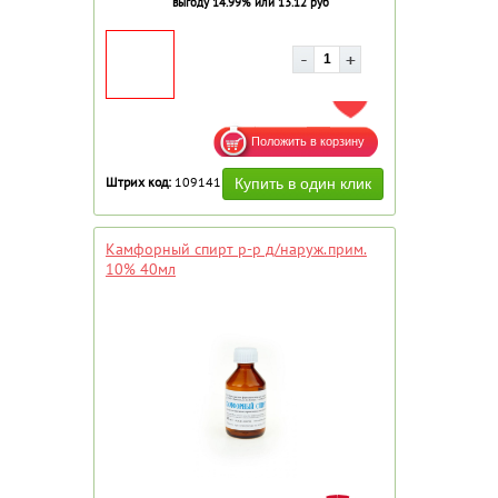
выгоду 14.99% или 13.12 руб
ДОБАВИТЬ В ИЗБРАННОЕ
Штрих код:
109141
Камфорный спирт р-р д/наруж.прим.
10% 40мл