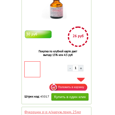
30 руб
26 руб
Покупка по клубной карте дает
выгоду 15% или 4.5 руб
ДОБАВИТЬ В ИЗБРАННОЕ
Штрих код:
45017
Фукорцин р-р д/наруж.прим. 25мл