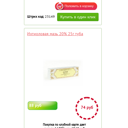
Штрих код:
23149
Ихтиоловая мазь 20% 25г туба
88 руб
74 руб
Покупка по клубной карте дает