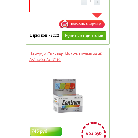
ДОБАВИТЬ В ИЗБРАННОЕ
Штрих код:
72222
Центрум Сильвер Мультивитаминный
A-Z таб.п/о №30
745 руб
633 руб