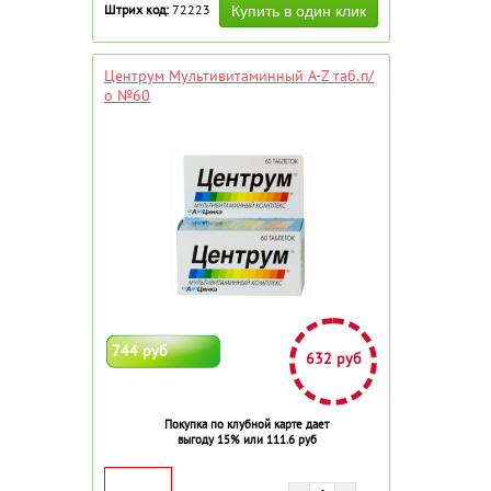
Штрих код:
72223
Центрум Мультивитаминный A-Z таб.п/
о №60
744 руб
632 руб
Покупка по клубной карте дает
выгоду 15% или 111.6 руб