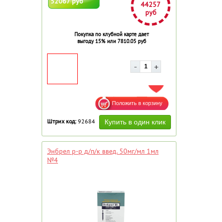
52067 руб
44257
руб
Покупка по клубной карте дает
выгоду 15% или 7810.05 руб
ДОБАВИТЬ В ИЗБРАННОЕ
Штрих код:
92684
Энбрел р-р д/п/к введ. 50мг/мл 1мл
№4