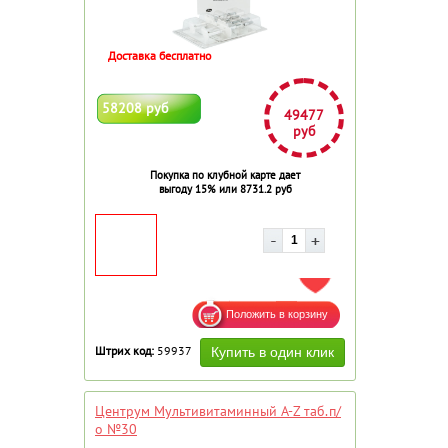
Доставка бесплатно
58208 руб
49477
руб
Покупка по клубной карте дает
выгоду 15% или 8731.2 руб
ДОБАВИТЬ В ИЗБРАННОЕ
Штрих код:
59937
Центрум Мультивитаминный A-Z таб.п/
о №30