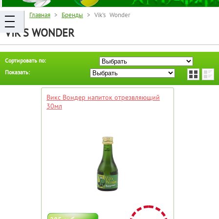
Главная
>
Бренды
> Vik's Wonder
VIK'S WONDER
Сортировать по:
Показать:
Викс Вондер напиток отрезвляющий
30мл