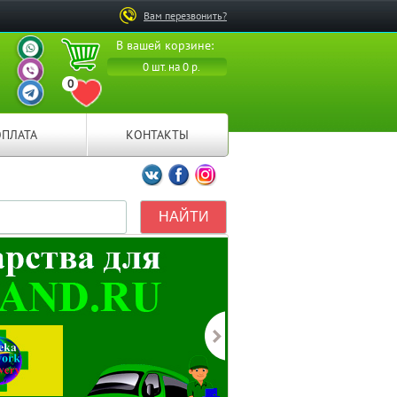
Вам перезвонить?
ВАШ ПЕРСОНАЛЬНЫЙ
В вашей корзине:
МЕНЕДЖЕР
ВАШ ПЕРСОНАЛЬНЫЙ
0 шт. на 0 р.
МЕНЕДЖЕР
0
ВАШ ПЕРСОНАЛЬНЫЙ
ПЕРЕЙТИ В ИЗБРАННОЕ
МЕНЕДЖЕР
ОПЛАТА
КОНТАКТЫ
Мы ВКонтакте
Мы на Facebook
Мы в Instagramm