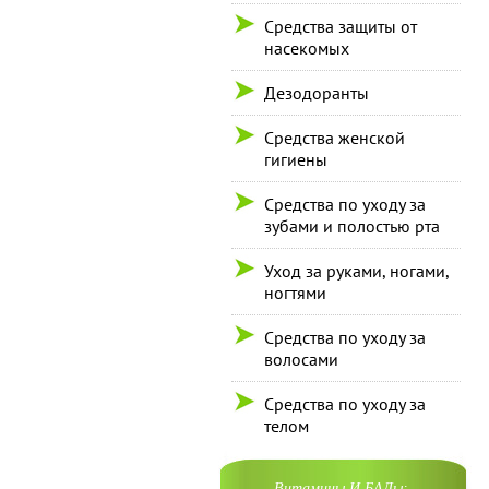
Средства защиты от
насекомых
Дезодоранты
Средства женской
гигиены
Средства по уходу за
зубами и полостью рта
Уход за руками, ногами,
ногтями
Средства по уходу за
волосами
Средства по уходу за
телом
Витамины И БАДы: