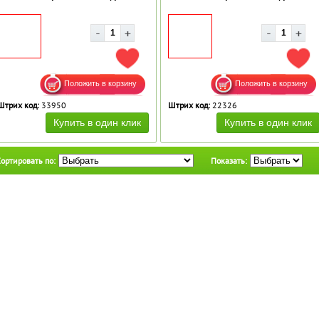
ДОБАВИТЬ В ИЗБРАННОЕ
ДОБ
Штрих код:
33950
Штрих код:
22326
ортировать по:
Показать: