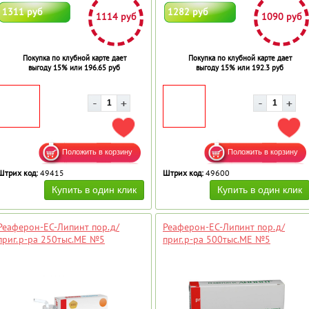
1311 руб
1282 руб
1114 руб
1090 руб
Покупка по клубной карте дает
Покупка по клубной карте дает
выгоду 15% или 196.65 руб
выгоду 15% или 192.3 руб
ДОБАВИТЬ В ИЗБРАННОЕ
ДОБ
Штрих код:
49415
Штрих код:
49600
Реаферон-ЕС-Липинт пор.д/
Реаферон-ЕС-Липинт пор.д/
приг.р-ра 250тыс.МЕ №5
приг.р-ра 500тыс.МЕ №5