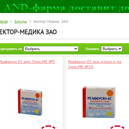
авная
>
Бренды
> Вектор-Медика ЗАО
ЕКТОР-МЕДИКА ЗАО
ортировать по:
Показать:
Реаферон-ЕС амп. 3млн.МЕ №5
Реаферон-ЕС пор.д/приг.р-ра
1млн.МЕ №10