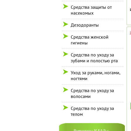
Средства защиты от
насекомых
Дезодоранты
Средства женской
гигиены
Средства по уходу за
зубами и полостью рта
Уход за руками, ногами,
ногтями
Средства по уходу за
волосами
Средства по уходу за
телом
Витамины И БАДы: