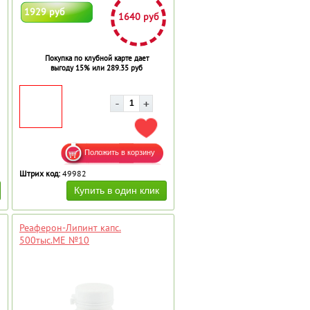
1929 руб
1640 руб
Покупка по клубной карте дает
выгоду 15% или 289.35 руб
АВИТЬ В ИЗБРАННОЕ
ДОБАВИТЬ В ИЗБРАННОЕ
Штрих код:
49982
Реаферон-Липинт капс.
500тыс.МЕ №10