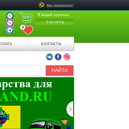
Вам перезвонить?
ВАШ ПЕРСОНАЛЬНЫЙ
В вашей корзине:
МЕНЕДЖЕР
ВАШ ПЕРСОНАЛЬНЫЙ
0 шт. на 0 р.
МЕНЕДЖЕР
0
ВАШ ПЕРСОНАЛЬНЫЙ
ПЕРЕЙТИ В ИЗБРАННОЕ
МЕНЕДЖЕР
ОПЛАТА
КОНТАКТЫ
Мы ВКонтакте
Мы на Facebook
Мы в Instagramm