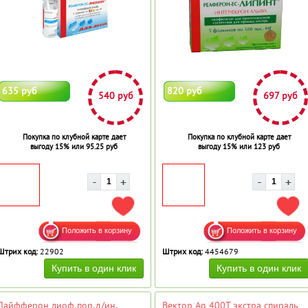
635 руб
820 руб
540 руб
697 руб
Покупка по клубной карте дает
Покупка по клубной карте дает
выгоду 15% или 95.25 руб
выгоду 15% или 123 руб
ДОБАВИТЬ В ИЗБРАННОЕ
ДОБ
Штрих код:
22902
Штрих код:
4454679
Лайфферон лиоф.пор.д/ин.
Вектор Ag 400Т экстра спираль