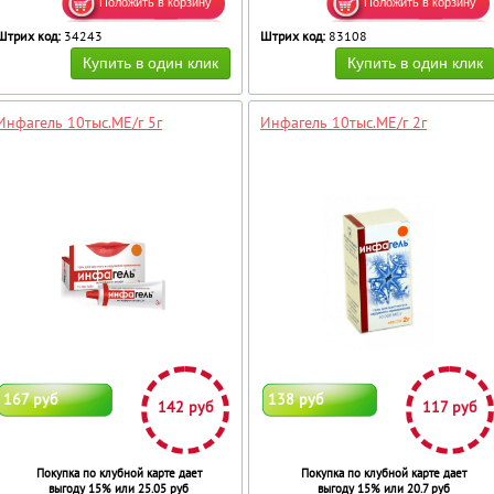
Штрих код:
34243
Штрих код:
83108
Инфагель 10тыс.МЕ/г 5г
Инфагель 10тыс.МЕ/г 2г
167 руб
138 руб
142 руб
117 руб
Покупка по клубной карте дает
Покупка по клубной карте дает
выгоду 15% или 25.05 руб
выгоду 15% или 20.7 руб