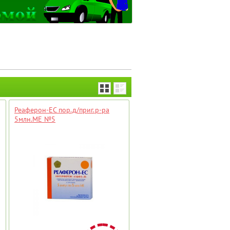
Реаферон-ЕС пор.д/приг.р-ра
5млн.МЕ №5