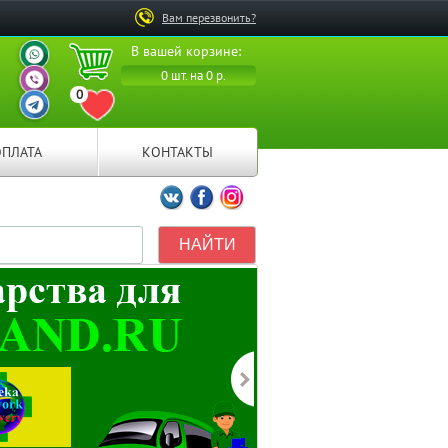
Вам перезвонить?
ВАШ ПЕРСОНАЛЬНЫЙ
В вашей корзине:
МЕНЕДЖЕР
ВАШ ПЕРСОНАЛЬНЫЙ
0 шт. на 0 р.
МЕНЕДЖЕР
0
ВАШ ПЕРСОНАЛЬНЫЙ
ПЕРЕЙТИ В ИЗБРАННОЕ
МЕНЕДЖЕР
ОПЛАТА
КОНТАКТЫ
Мы ВКонтакте
Мы на Facebook
Мы в Instagramm