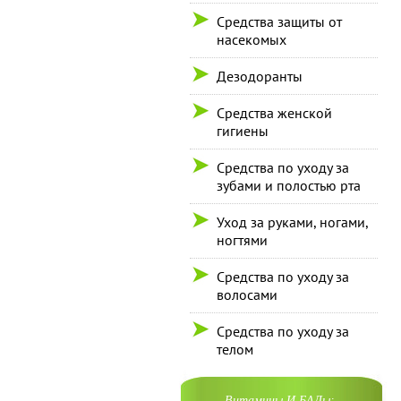
Средства защиты от
насекомых
Дезодоранты
Средства женской
гигиены
Средства по уходу за
зубами и полостью рта
Уход за руками, ногами,
ногтями
Средства по уходу за
волосами
Средства по уходу за
телом
Витамины И БАДы: