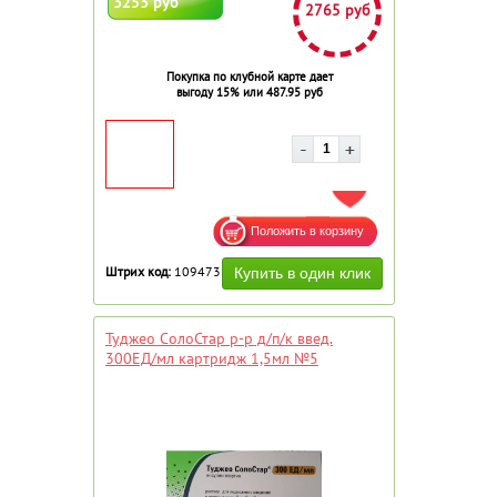
3253 руб
2765 руб
Покупка по клубной карте дает
выгоду 15% или 487.95 руб
ДОБАВИТЬ В ИЗБРАННОЕ
Штрих код:
109473
Туджео СолоСтар р-р д/п/к введ.
300ЕД/мл картридж 1,5мл №5