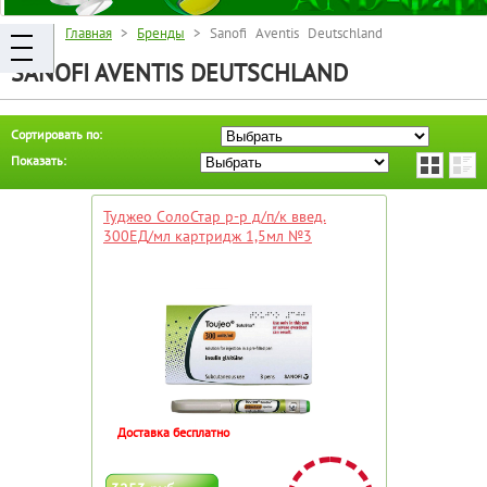
Главная
>
Бренды
> Sanofi Aventis Deutschland
SANOFI AVENTIS DEUTSCHLAND
Сортировать по:
Показать:
Туджео СолоСтар р-р д/п/к введ.
300ЕД/мл картридж 1,5мл №3
Доставка бесплатно