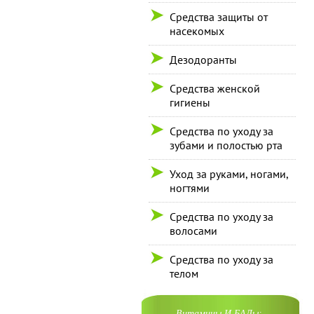
Средства защиты от
насекомых
Дезодоранты
Средства женской
гигиены
Средства по уходу за
зубами и полостью рта
Уход за руками, ногами,
ногтями
Средства по уходу за
волосами
Средства по уходу за
телом
Витамины И БАДы: