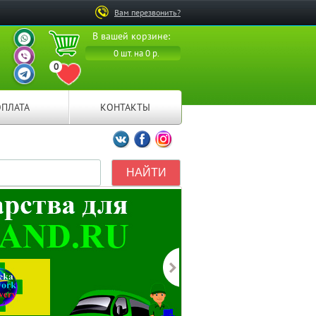
Вам перезвонить?
ВАШ ПЕРСОНАЛЬНЫЙ
В вашей корзине:
МЕНЕДЖЕР
ВАШ ПЕРСОНАЛЬНЫЙ
0 шт. на 0 р.
МЕНЕДЖЕР
0
ВАШ ПЕРСОНАЛЬНЫЙ
ПЕРЕЙТИ В ИЗБРАННОЕ
МЕНЕДЖЕР
ОПЛАТА
КОНТАКТЫ
Мы ВКонтакте
Мы на Facebook
Мы в Instagramm