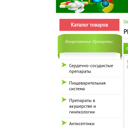
Гл
Каталог товаров
Р
Лекарственные Препараты:
С
Сердечно-сосудистые
препараты
Пищеварительная
система
Препараты в
акушерстве и
гинекологии
Антисептики