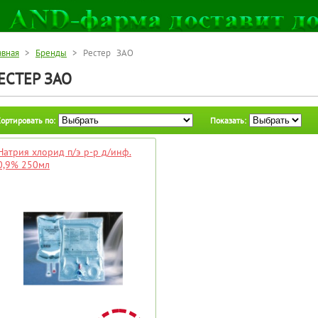
авная
>
Бренды
> Рестер ЗАО
ЕСТЕР ЗАО
ортировать по:
Показать:
Натрия хлорид п/э р-р д/инф.
0,9% 250мл