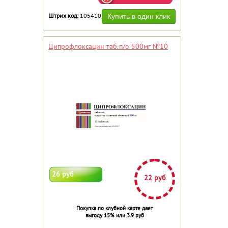
Штрих код:
105410
Ципрофлоксацин таб.п/о 500мг №10
26 руб
22 руб
Покупка по клубной карте дает
выгоду 15% или 3.9 руб