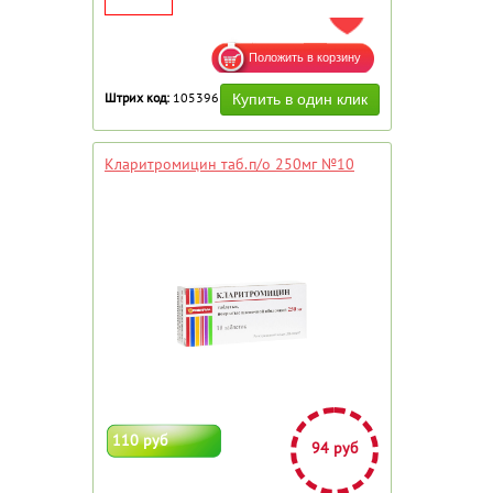
ДОБАВИТЬ В ИЗБРАННОЕ
Штрих код:
105396
Кларитромицин таб.п/о 250мг №10
110 руб
94 руб