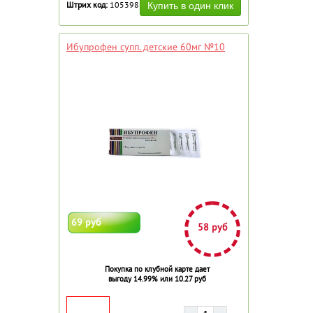
Штрих код:
105398
Ибупрофен супп. детские 60мг №10
69 руб
58 руб
Покупка по клубной карте дает
выгоду 14.99% или 10.27 руб