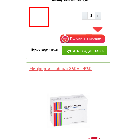
ДОБАВИТЬ В ИЗБРАННОЕ
Штрих код:
105409
Метформин таб.п/о 850мг №60