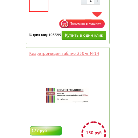
ДОБАВИТЬ В ИЗБРАННОЕ
Штрих код:
105399
Кларитромицин таб.п/о 250мг №14
177 руб
150 руб