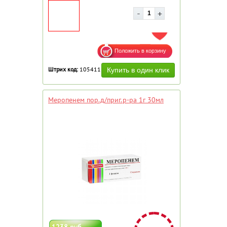
ДОБАВИТЬ В ИЗБРАННОЕ
Штрих код:
105411
Меропенем пор.д/приг.р-ра 1г 30мл
1238 руб