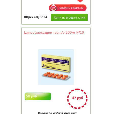
Штрих код:
3374
Ципрофлоксацин таб.п/о 500мг №10
50 руб
42 руб
Покупка по клубной карте дает