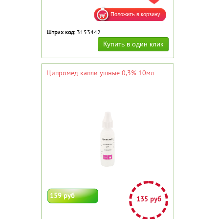
Штрих код:
3153442
Ципромед капли ушные 0,3% 10мл
159 руб
135 руб