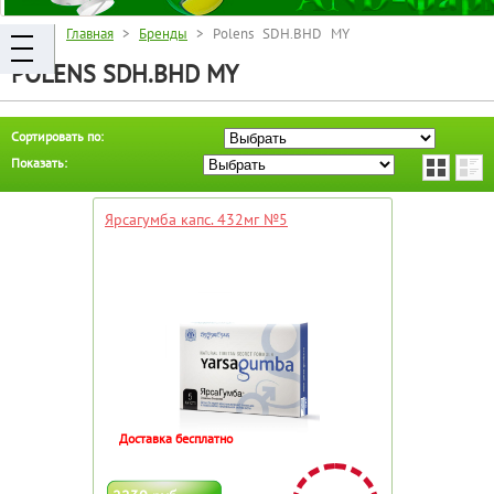
Главная
>
Бренды
> Polens SDH.BHD MY
POLENS SDH.BHD MY
Сортировать по:
Показать:
Ярсагумба капс. 432мг №5
Доставка бесплатно