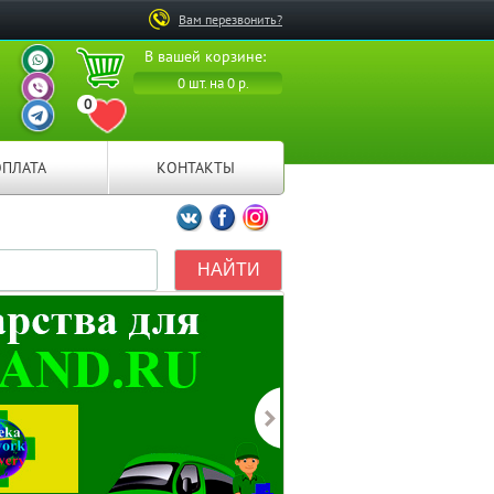
Вам перезвонить?
ВАШ ПЕРСОНАЛЬНЫЙ
В вашей корзине:
МЕНЕДЖЕР
ВАШ ПЕРСОНАЛЬНЫЙ
0 шт. на 0 р.
МЕНЕДЖЕР
0
ВАШ ПЕРСОНАЛЬНЫЙ
ПЕРЕЙТИ В ИЗБРАННОЕ
МЕНЕДЖЕР
ОПЛАТА
КОНТАКТЫ
Мы ВКонтакте
Мы на Facebook
Мы в Instagramm