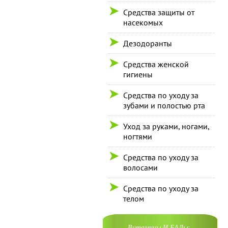
Средства защиты от
насекомых
Дезодоранты
Средства женской
гигиены
Средства по уходу за
зубами и полостью рта
Уход за руками, ногами,
ногтями
Средства по уходу за
волосами
Средства по уходу за
телом
Витамины И БАДы: