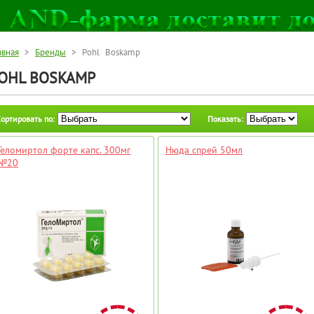
авная
>
Бренды
> Pohl Boskamp
OHL BOSKAMP
ортировать по:
Показать:
Геломиртол форте капс. 300мг
Нюда спрей 50мл
№20