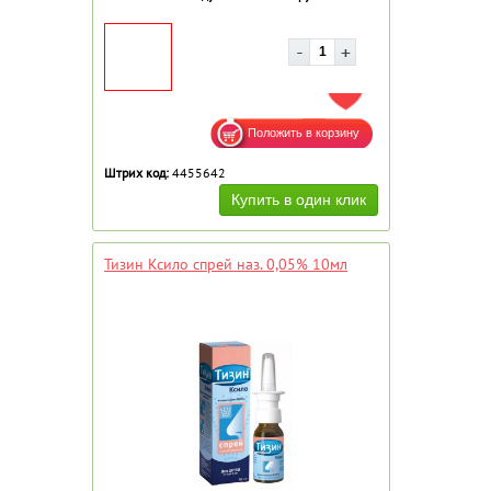
ДОБАВИТЬ В ИЗБРАННОЕ
Штрих код:
4455642
Тизин Ксило спрей наз. 0,05% 10мл