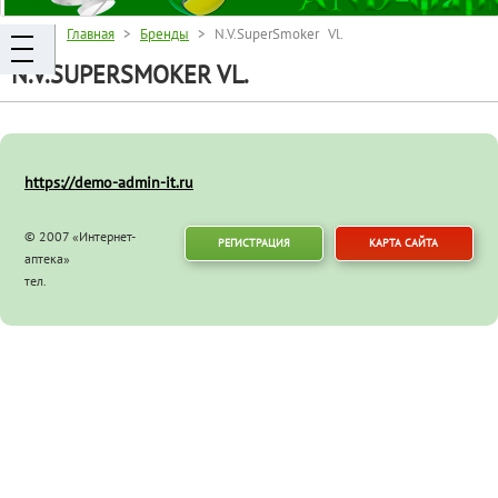
Главная
>
Бренды
> N.V.SuperSmoker Vl.
N.V.SUPERSMOKER VL.
https://demo-admin-it.ru
© 2007 «Интернет-
РЕГИСТРАЦИЯ
КАРТА САЙТА
аптека»
тел.