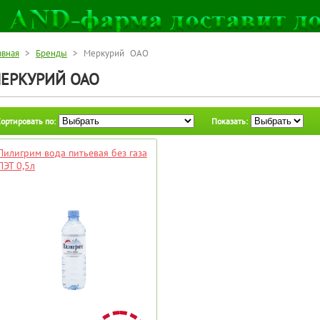
авная
>
Бренды
> Меркурий ОАО
ЕРКУРИЙ ОАО
ортировать по:
Показать:
Пилигрим вода питьевая без газа
ПЭТ 0,5л