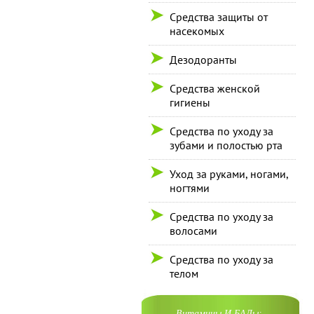
Средства защиты от
насекомых
Дезодоранты
Средства женской
гигиены
Средства по уходу за
зубами и полостью рта
Уход за руками, ногами,
ногтями
Средства по уходу за
волосами
Средства по уходу за
телом
Витамины И БАДы: