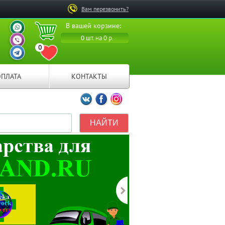
Вам перезвонить?
ВАШ ПЕРСОНАЛЬНЫЙ
В вашей корзине:
МЕНЕДЖЕР
ВАШ ПЕРСОНАЛЬНЫЙ
0 шт. на 0 р.
МЕНЕДЖЕР
0
ВАШ ПЕРСОНАЛЬНЫЙ
ПЕРЕЙТИ В ИЗБРАННОЕ
МЕНЕДЖЕР
ОПЛАТА
КОНТАКТЫ
Мы ВКонтакте
Мы на Facebook
Мы в Instagramm