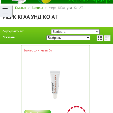
Главная
>
Бренды
> Мерк КГаА унд Ко AT
МЕРК КГАА УНД КО AT
Сортировать по:
Показать:
Банеоцин мазь 5г