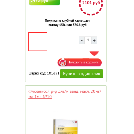
2472 руб
2101 руб
Покупка по клубной карте дает
выгоду 15% или 370.8 руб
ДОБАВИТЬ В ИЗБРАННОЕ
Штрих код:
101651
Флюанксол р-р д/в/м введ. масл. 20мг/
мл 1мл №10