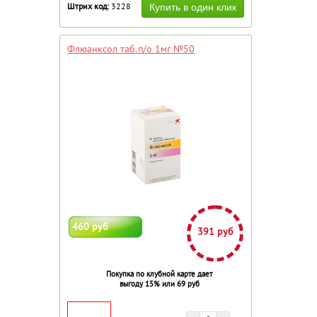
Штрих код:
3228
Флюанксол таб.п/о 1мг №50
460 руб
391 руб
Покупка по клубной карте дает
выгоду 15% или 69 руб