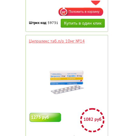
ДОБАВИТЬ В ИЗБРАННОЕ
Штрих код:
59731
Ципралекс таб.п/о 10мг №14
1273 руб
1082 руб