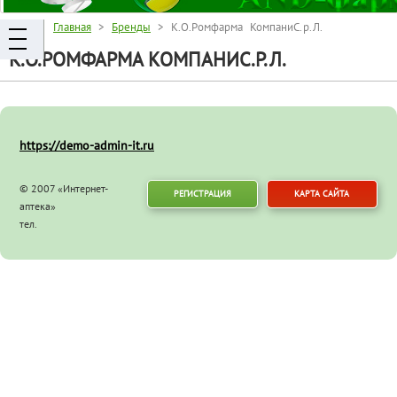
Главная
>
Бренды
> К.О.Ромфарма КомпаниС.р.Л.
К.О.РОМФАРМА КОМПАНИС.Р.Л.
https://demo-admin-it.ru
© 2007 «Интернет-
РЕГИСТРАЦИЯ
КАРТА САЙТА
аптека»
тел.