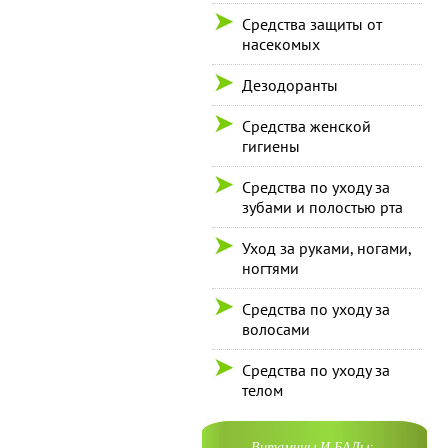
Средства защиты от
насекомых
Дезодоранты
Средства женской
гигиены
Средства по уходу за
зубами и полостью рта
Уход за руками, ногами,
ногтями
Средства по уходу за
волосами
Средства по уходу за
телом
Витамины И БАДы: