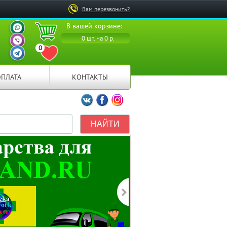
Вам перезвонить?
ВАШ ПЕРСОНАЛЬНЫЙ
В вашей корзине:
МЕНЕДЖЕР
ВАШ ПЕРСОНАЛЬНЫЙ
0 шт. на 0 р.
МЕНЕДЖЕР
0
ВАШ ПЕРСОНАЛЬНЫЙ
ПЕРЕЙТИ В ИЗБРАННОЕ
МЕНЕДЖЕР
ОПЛАТА
КОНТАКТЫ
Мы ВКонтакте
Мы на Facebook
Мы в Instagramm