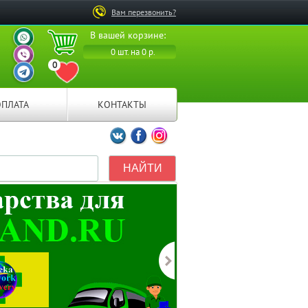
Вам перезвонить?
ВАШ ПЕРСОНАЛЬНЫЙ
В вашей корзине:
МЕНЕДЖЕР
ВАШ ПЕРСОНАЛЬНЫЙ
0 шт. на 0 р.
МЕНЕДЖЕР
0
ВАШ ПЕРСОНАЛЬНЫЙ
ПЕРЕЙТИ В ИЗБРАННОЕ
МЕНЕДЖЕР
ОПЛАТА
КОНТАКТЫ
Мы ВКонтакте
Мы на Facebook
Мы в Instagramm