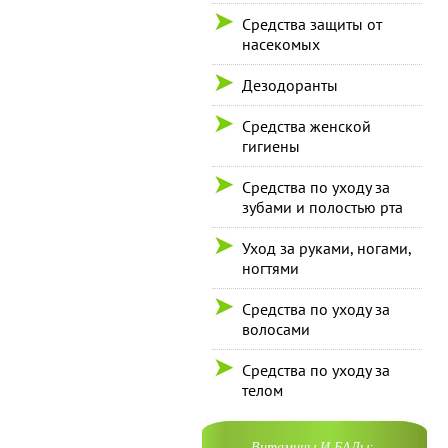
Средства защиты от
насекомых
Дезодоранты
Средства женской
гигиены
Средства по уходу за
зубами и полостью рта
Уход за руками, ногами,
ногтями
Средства по уходу за
волосами
Средства по уходу за
телом
Витамины И БАДы: