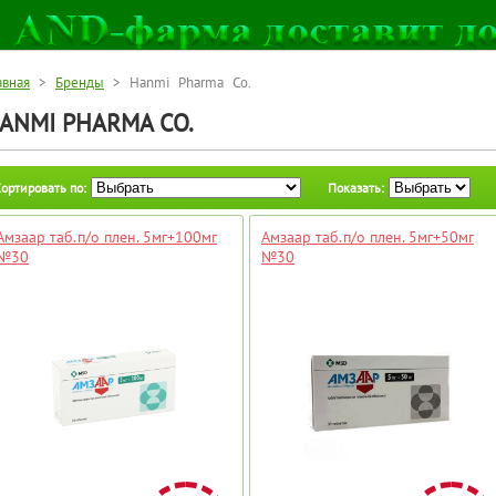
авная
>
Бренды
> Hanmi Pharma Co.
ANMI PHARMA CO.
ортировать по:
Показать:
Амзаар таб.п/о плен. 5мг+100мг
Амзаар таб.п/о плен. 5мг+50мг
№30
№30