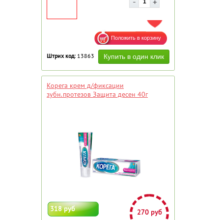
ДОБАВИТЬ В ИЗБРАННОЕ
Штрих код:
13863
Корега крем д/фиксации
зубн.протезов Защита десен 40г
318 руб
270 руб