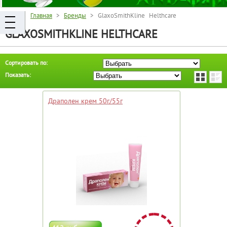
Главная
>
Бренды
> GlaxoSmithKline Helthcare
GLAXOSMITHKLINE HELTHCARE
Сортировать по:
Показать:
Драполен крем 50г/55г