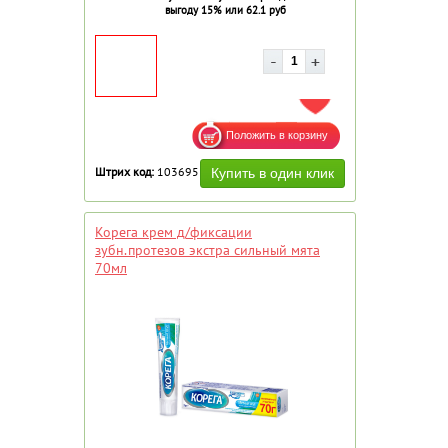
выгоду 15% или 62.1 руб
ДОБАВИТЬ В ИЗБРАННОЕ
Штрих код:
103695
Корега крем д/фиксации
зубн.протезов экстра сильный мята
70мл