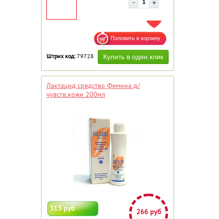
ДОБАВИТЬ В ИЗБРАННОЕ
Штрих код:
79728
Лактацид средство Фемина д/
чувств.кожи 200мл
313 руб
266 руб