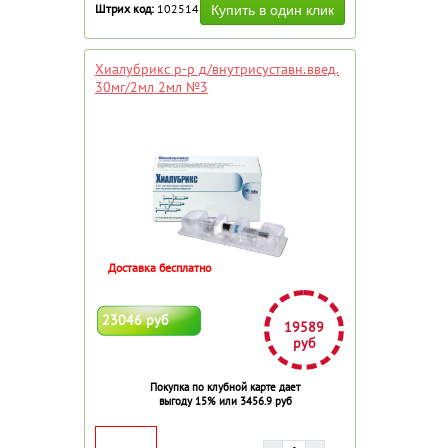
Штрих код:
102514
Хиалубрикс р-р д/внутрисуставн.введ.
30мг/2мл 2мл №3
Доставка бесплатно
23046 руб
19589
руб
Покупка по клубной карте дает
выгоду 15% или 3456.9 руб