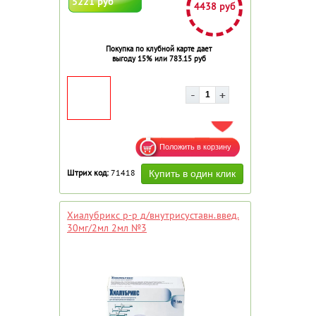
5221 руб
4438 руб
Покупка по клубной карте дает
выгоду 15% или 783.15 руб
ДОБАВИТЬ В ИЗБРАННОЕ
Штрих код:
71418
Хиалубрикс р-р д/внутрисуставн.введ.
30мг/2мл 2мл №3