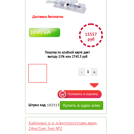
Доставка бесплатно
18302 руб
15557
руб
Покупка по клубной карте дает
выгоду 15% или 2745.3 руб
ДОБАВИТЬ В ИЗБРАННОЕ
Штрих код:
102513
Хаймовис р-р д/внутрисуставн.введ.
24мг/1мл 3мл №2