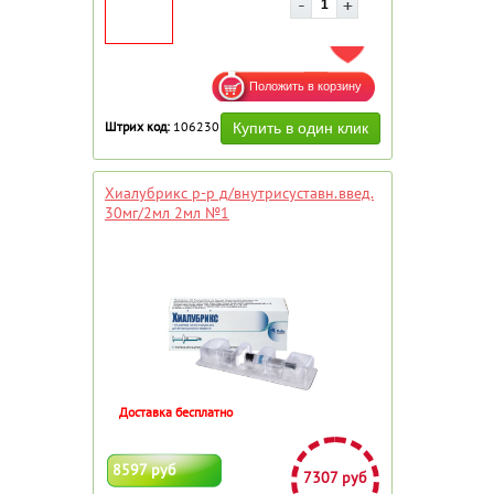
ДОБАВИТЬ В ИЗБРАННОЕ
Штрих код:
106230
Хиалубрикс р-р д/внутрисуставн.введ.
30мг/2мл 2мл №1
Доставка бесплатно
8597 руб
7307 руб