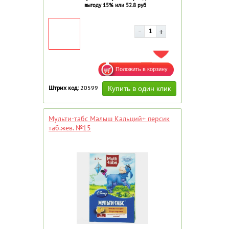
выгоду 15% или 52.8 руб
ДОБАВИТЬ В ИЗБРАННОЕ
Штрих код:
20599
Мульти-табс Малыш Кальций+ персик
таб.жев. №15