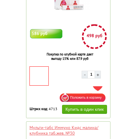
586 руб
498 руб
Покупка по клубной карте дает
выгоду 15% или 87.9 руб
ДОБАВИТЬ В ИЗБРАННОЕ
Штрих код:
4713
Мульти-табс Иммуно Кидс малина/
клубника таб.жев. №30