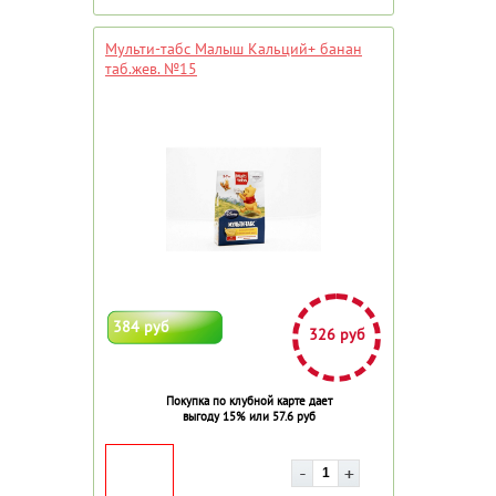
Мульти-табс Малыш Кальций+ банан
таб.жев. №15
384 руб
326 руб
Покупка по клубной карте дает
выгоду 15% или 57.6 руб