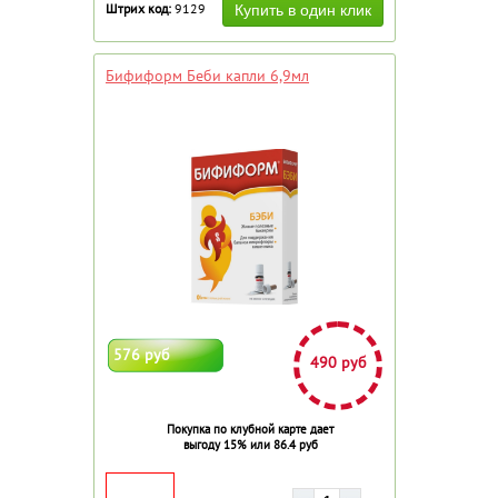
Штрих код:
9129
Бифиформ Беби капли 6,9мл
576 руб
490 руб
Покупка по клубной карте дает
выгоду 15% или 86.4 руб