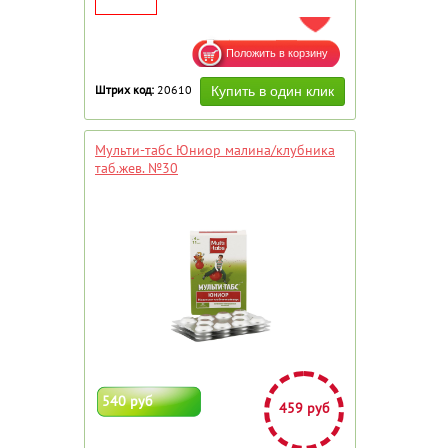
ДОБАВИТЬ В ИЗБРАННОЕ
Штрих код:
20610
Мульти-табс Юниор малина/клубника
таб.жев. №30
540 руб
459 руб