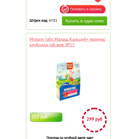
Штрих код:
4701
Мульти-табс Малыш Кальций+ малина/
клубника таб.жев. №15
352 руб
299 руб
Покупка по клубной карте дает