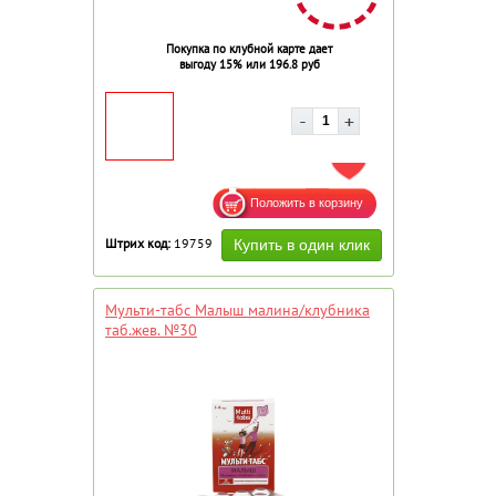
Покупка по клубной карте дает
выгоду 15% или 196.8 руб
ДОБАВИТЬ В ИЗБРАННОЕ
Штрих код:
19759
Мульти-табс Малыш малина/клубника
таб.жев. №30