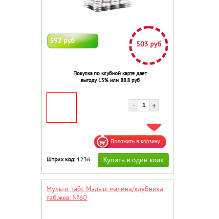
592 руб
503 руб
Покупка по клубной карте дает
выгоду 15% или 88.8 руб
ДОБАВИТЬ В ИЗБРАННОЕ
Штрих код:
1236
Мульти-табс Малыш малина/клубника
таб.жев. №60