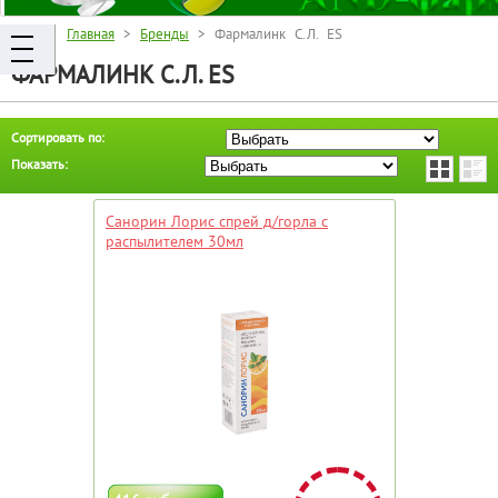
Главная
>
Бренды
> Фармалинк С.Л. ES
ФАРМАЛИНК С.Л. ES
Сортировать по:
Показать:
Санорин Лорис спрей д/горла с
распылителем 30мл