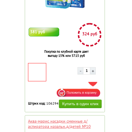
381 руб
324 руб
Покупка по клубной карте дает
выгоду 15% или 57.15 руб
ДОБАВИТЬ В ИЗБРАННОЕ
Штрих код:
106294
Аква-марис насадки сменные д/
аспиратора назальн.д/детей №10