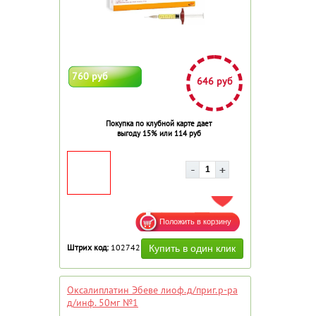
760 руб
646 руб
Покупка по клубной карте дает
выгоду 15% или 114 руб
ДОБАВИТЬ В ИЗБРАННОЕ
Штрих код:
102742
Оксалиплатин Эбеве лиоф.д/приг.р-ра
д/инф. 50мг №1