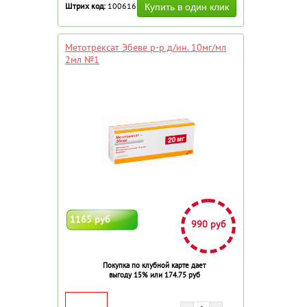
Штрих код:
100616
Метотрексат Эбеве р-р д/ин. 10мг/мл
2мл №1
1165 руб
990 руб
Покупка по клубной карте дает
выгоду 15% или 174.75 руб