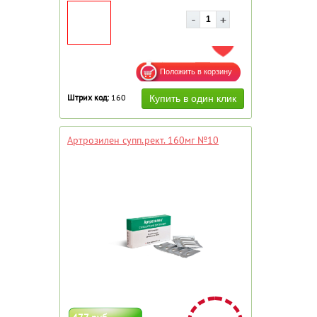
ДОБАВИТЬ В ИЗБРАННОЕ
Штрих код:
160
Артрозилен супп.рект. 160мг №10