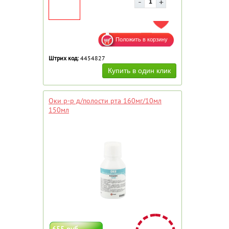
ДОБАВИТЬ В ИЗБРАННОЕ
Штрих код:
4454827
Оки р-р д/полости рта 160мг/10мл
150мл
655 руб