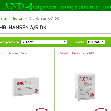
авная
>
Бренды
> Chr. Hansen A/S DK
HR. HANSEN A/S DK
ортировать по:
Показать:
ФлорОк капс. №20
ФлорОк беби саше №10