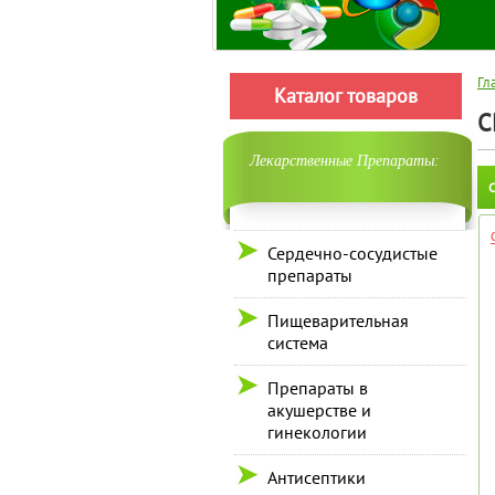
Гл
Каталог товаров
C
Лекарственные Препараты:
С
Сердечно-сосудистые
препараты
Пищеварительная
система
Препараты в
акушерстве и
гинекологии
Антисептики