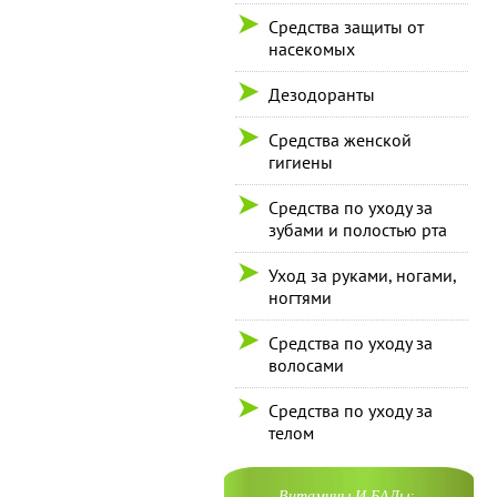
Средства защиты от
насекомых
Дезодоранты
Средства женской
гигиены
Средства по уходу за
зубами и полостью рта
Уход за руками, ногами,
ногтями
Средства по уходу за
волосами
Средства по уходу за
телом
Витамины И БАДы: