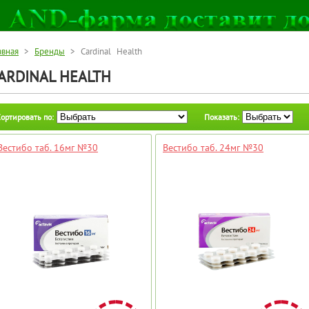
авная
>
Бренды
> Cardinal Health
ARDINAL HEALTH
ортировать по:
Показать:
Вестибо таб. 16мг №30
Вестибо таб. 24мг №30