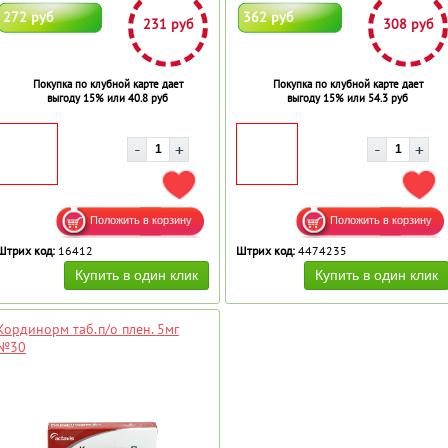
272 руб
362 руб
231 руб
308 руб
Покупка по клубной карте дает
Покупка по клубной карте дает
выгоду 15% или 40.8 руб
выгоду 15% или 54.3 руб
ДОБАВИТЬ В ИЗБРАННОЕ
ДОБ
Штрих код:
16412
Штрих код:
4474235
Кординорм таб.п/о плен. 5мг
№30