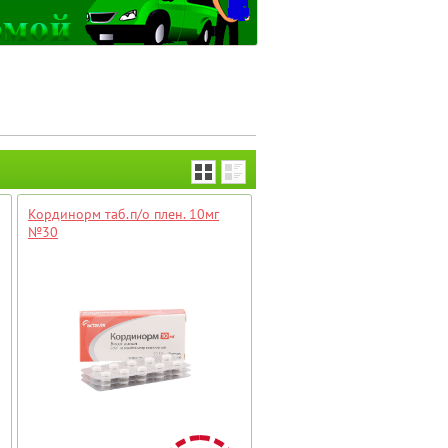
Кординорм таб.п/о плен. 10мг
№30