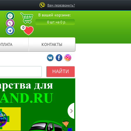
Вам перезвонить?
ВАШ ПЕРСОНАЛЬНЫЙ
В вашей корзине:
МЕНЕДЖЕР
ВАШ ПЕРСОНАЛЬНЫЙ
0 шт. на 0 р.
МЕНЕДЖЕР
0
ВАШ ПЕРСОНАЛЬНЫЙ
ПЕРЕЙТИ В ИЗБРАННОЕ
МЕНЕДЖЕР
ОПЛАТА
КОНТАКТЫ
Мы ВКонтакте
Мы на Facebook
Мы в Instagramm