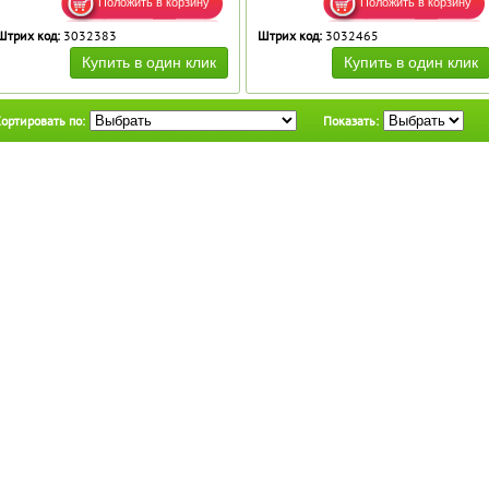
Штрих код:
3032383
Штрих код:
3032465
ортировать по:
Показать: