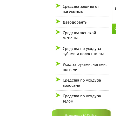
Средства защиты от
насекомых
Дезодоранты
С
Средства женской
гигиены
Средства по уходу за
зубами и полостью рта
Уход за руками, ногами,
ногтями
Средства по уходу за
волосами
Средства по уходу за
телом
Витамины И БАДы: