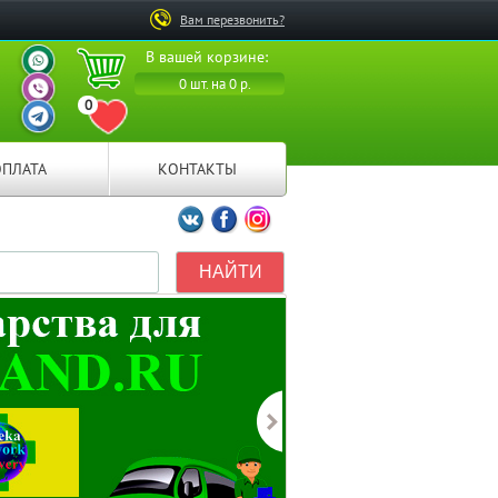
Вам перезвонить?
ВАШ ПЕРСОНАЛЬНЫЙ
В вашей корзине:
МЕНЕДЖЕР
ВАШ ПЕРСОНАЛЬНЫЙ
0 шт. на 0 р.
МЕНЕДЖЕР
0
ВАШ ПЕРСОНАЛЬНЫЙ
ПЕРЕЙТИ В ИЗБРАННОЕ
МЕНЕДЖЕР
ОПЛАТА
КОНТАКТЫ
Мы ВКонтакте
Мы на Facebook
Мы в Instagramm