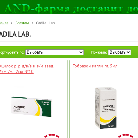
авная
>
Бренды
> Cadila Lab.
ADILA LAB.
ортировать по:
Показать:
Ацилок р-р д/в/в и в/м введ.
Тобразон капли гл. 5мл
25мг/мл 2мл №10