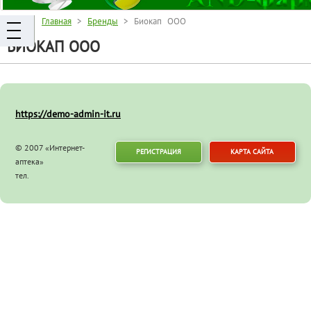
Главная
>
Бренды
> Биокап ООО
БИОКАП ООО
https://demo-admin-it.ru
© 2007 «Интернет-
РЕГИСТРАЦИЯ
КАРТА САЙТА
аптека»
тел.