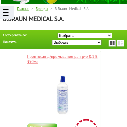
Главная
>
Бренды
> B.Braun Medical S.A.
B.BRAUN MEDICAL S.A.
Сортировать по:
Показать:
Пронтосан д/промывания ран р-р 0,1%
350мл